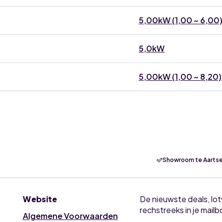
5,00kW (1,00 ~ 6,00
5,0kW
5,00kW (1,00 ~ 8,20)
Showroom te Aartse
Website
De nieuwste deals, lo
rechstreeks in je mailb
Algemene Voorwaarden