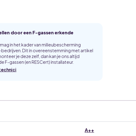
tellen door een F-gassen erkende
p mag in het kader van milieubescherming
bedrijven. Dit in overeenstemming met artikel
onteer je deze zelf, dan kan je ons altijd
e F-gassen (en RESCert) installateur.
technici
A++