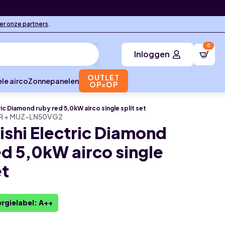
ier onze partners
.
0
Inloggen
OUTLET
le airco
Zonnepanelen
OP=OP
ric Diamond ruby red 5,0kW airco single split set
R + MUZ-LN50VG2
ishi Electric Diamond
ed 5,0kW airco single
et
rgielabel: A++