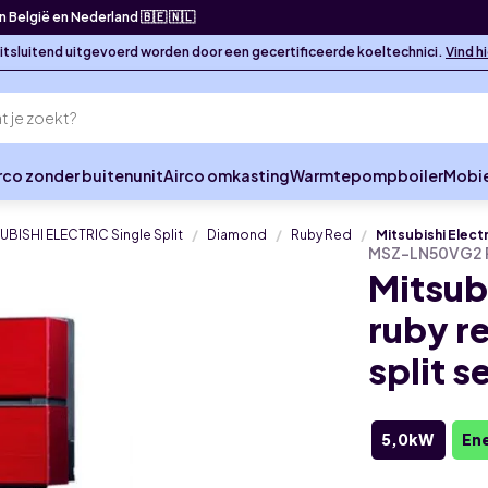
in België en Nederland 🇧🇪 🇳🇱
 uitsluitend uitgevoerd worden door een gecertificeerde koeltechnici.
Vind h
rco zonder buitenunit
Airco omkasting
Warmtepompboiler
Mobie
UBISHI ELECTRIC Single Split
Diamond
Ruby Red
Mitsubishi Elect
MSZ-LN50VG2 
Mitsub
ruby r
split s
5,0kW
Ene