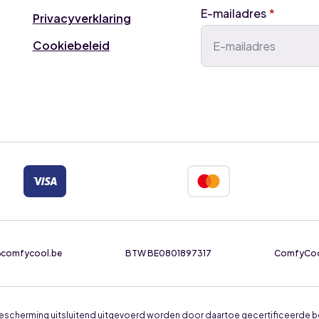
E-mailadres
*
Privacyverklaring
Cookiebeleid
e@comfycool.be
BTW BE0801897317
ComfyCool 
ieubescherming uitsluitend uitgevoerd worden door daartoe gecertificeerde b