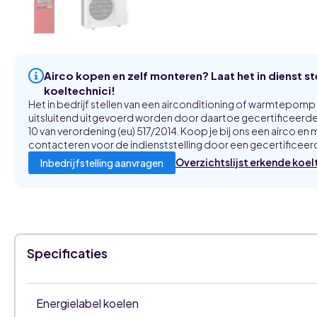
Airco kopen en zelf monteren? Laat het in dienst s
koeltechnici!
Het in bedrijf stellen van een airconditioning of warmtepom
uitsluitend uitgevoerd worden door daartoe gecertificeerde 
10 van verordening (eu) 517/2014. Koop je bij ons een airco en m
contacteren voor de indienststelling door een gecertificeerd
Overzichtslijst erkende koel
Inbedrijfstelling aanvragen
Specificaties
Energielabel koelen