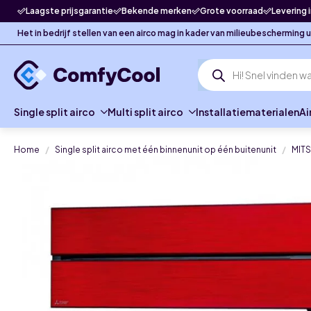
Laagste prijsgarantie
Bekende merken
Grote voorraad
Levering 
Het in bedrijf stellen van een airco mag in kader van milieubescherming
Producten
zoeken
Single split airco
Multi split airco
Installatiematerialen
Ai
Home
Single split airco met één binnenunit op één buitenunit
MITS