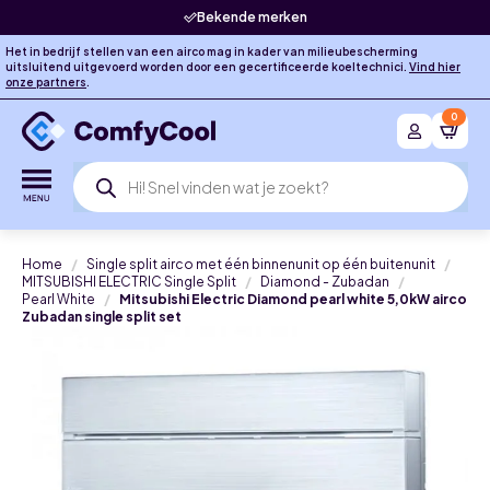
Bekende merken
Het in bedrijf stellen van een airco mag in kader van milieubescherming
uitsluitend uitgevoerd worden door een gecertificeerde koeltechnici.
Vind hier
onze partners
.
0
Producten
zoeken
Home
Single split airco met één binnenunit op één buitenunit
MITSUBISHI ELECTRIC Single Split
Diamond - Zubadan
Pearl White
Mitsubishi Electric Diamond pearl white 5,0kW airco
Zubadan single split set