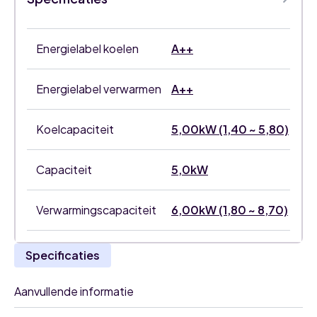
single
split
set
aantal
Energielabel koelen
A++
Energielabel verwarmen
A++
Koelcapaciteit
5,00kW (1,40 ~ 5,80)
Capaciteit
5,0kW
Verwarmingscapaciteit
6,00kW (1,80 ~ 8,70)
Specificaties
Aanvullende informatie