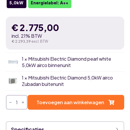
5,0kW
Energielabel: A++
€
2.775,00
incl. 21% BTW
€
2.293,39
excl. BTW
1 × Mitsubishi Electric Diamond pearl white
5,0kW airco binnenunit
1 × Mitsubishi Electric Diamond 5,0kW airco
Zubadan buitenunit
Mitsubishi
Electric
Toevoegen aan winkelwagen
Diamond
pearl
white
5,0kW
airco
Specificaties
Zubadan