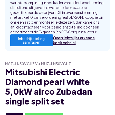
warmtepomp mag in het kader van milieubescherming
uitsluitend uitgevoerd worden door daartoe
gecertificeerde bedrijven. Dit in overeenstemming
met artikel 10 van verordening (eu) 517/2014. Koop je bij
ons een airco en monteer je deze zelf, dan kan je ons
altijd contacteren voor de indienststelling door een
gecertificeerde F-gassen (en RESCert) installateur.
Overzichtslijst erkende
Inbedrijfstelling
aanvragen
koeltechnici
MSZ-LN50VGHZ V + MUZ-LN50VGHZ
Mitsubishi Electric
Diamond pearl white
5,0kW airco Zubadan
single split set