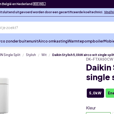
in België en Nederland 🇧🇪 🇳🇱
 uitsluitend uitgevoerd worden door een gecertificeerde koeltechnici.
Vind h
rco zonder buitenunit
Airco omkasting
Warmtepompboiler
Mobie
IN Single Split
Stylish
Wit
Daikin Stylish 5,0kW airco wit single spli
DK-FTXA50CW 
Daikin
single 
5,0kW
Ene
Kleur