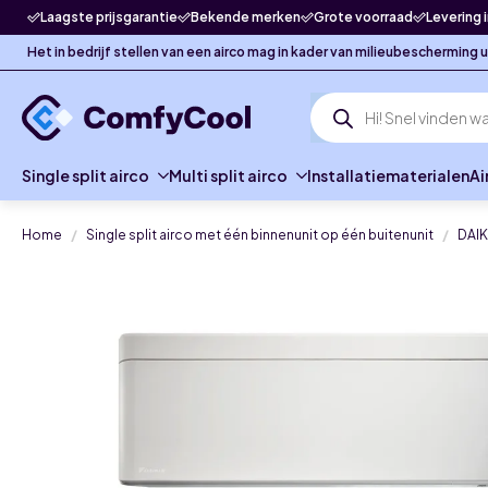
Laagste prijsgarantie
Bekende merken
Grote voorraad
Levering 
Het in bedrijf stellen van een airco mag in kader van milieubescherming
Producten
zoeken
Single split airco
Multi split airco
Installatiematerialen
Ai
Home
Single split airco met één binnenunit op één buitenunit
DAIK