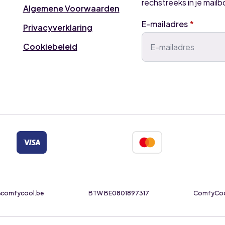
rechstreeks in je mailb
Algemene Voorwaarden
E-mailadres
*
Privacyverklaring
Cookiebeleid
e@comfycool.be
BTW BE0801897317
ComfyCool 