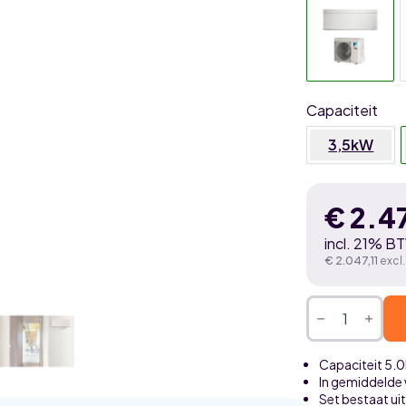
Capaciteit
3,5kW
€
2.4
incl. 21% B
€
2.047,11
excl
Daikin
Stylish
5,0kW
airco
wit
Capaciteit 5.
single
In gemiddelde
split
Set bestaat ui
set