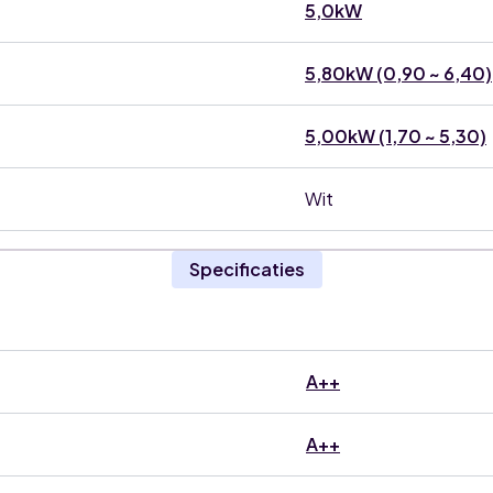
5,0kW
5,80kW (0,90 ~ 6,40)
5,00kW (1,70 ~ 5,30)
Wit
Specificaties
A++
A++