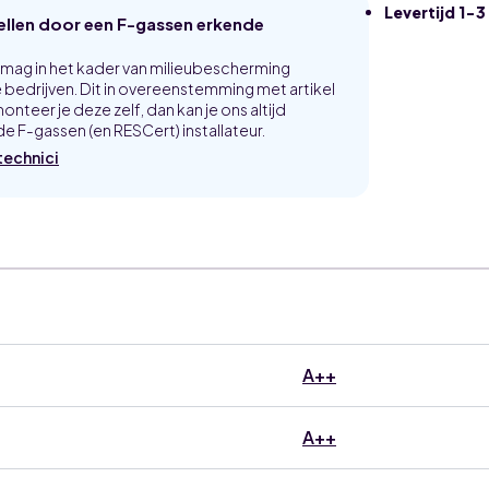
aantal
Levertijd 1-
tellen door een F-gassen erkende
p mag in het kader van milieubescherming
bedrijven. Dit in overeenstemming met artikel
onteer je deze zelf, dan kan je ons altijd
e F-gassen (en RESCert) installateur.
technici
A++
A++