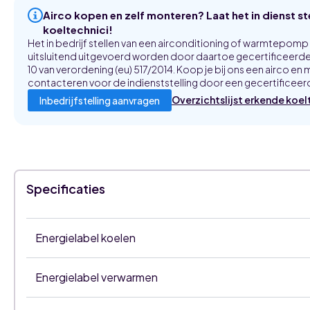
Airco kopen en zelf monteren? Laat het in dienst s
koeltechnici!
Het in bedrijf stellen van een airconditioning of warmtepom
uitsluitend uitgevoerd worden door daartoe gecertificeerde 
10 van verordening (eu) 517/2014. Koop je bij ons een airco en m
contacteren voor de indienststelling door een gecertificeerd
Overzichtslijst erkende koel
Inbedrijfstelling aanvragen
Specificaties
Energielabel koelen
Energielabel verwarmen