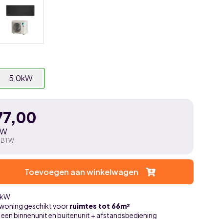
5,0kW
77,00
TW
. BTW
Toevoegen aan winkelwagen
0kW
 woning geschikt voor
ruimtes tot 66m²
t een binnenunit en buitenunit + afstandsbediening