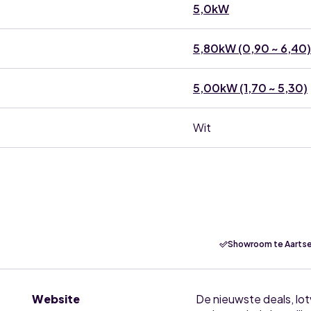
5,0kW
5,80kW (0,90 ~ 6,40)
5,00kW (1,70 ~ 5,30)
Wit
Showroom te Aartse
Website
De nieuwste deals, lo