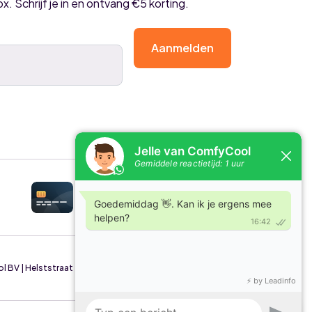
ox. Schrijf je in en ontvang €5 korting.
Aanmelden
BV | Helststraat 49/4, 2630 Aartselaar | België