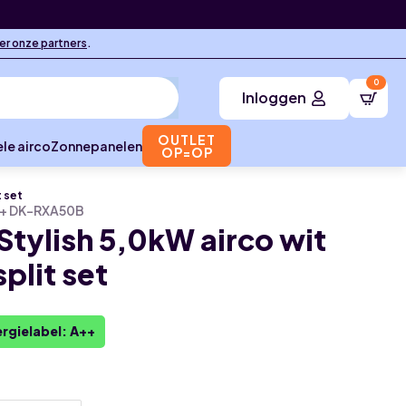
ier onze partners
.
0
Inloggen
OUTLET
le airco
Zonnepanelen
OP=OP
t set
+ DK-RXA50B
 Stylish 5,0kW airco wit
split set
rgielabel: A++