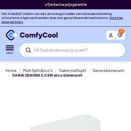
De beste prijsgarantie
Het in bedrijf stellen van een airco mag in kader van milieubescherming
uitsluitend uitgevoerd worden door een gecertificeerde koeltechnici.
Vind hier
onze partners
.
0
Producten
zoeken
Home
Multi Split Airco's
Daikin multisplit
Sensira binnenunit
DAIKIN SENSIRA 5,0 kW airco binnenunit