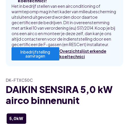
koeltechnici!
Het in bedrijf stellen van een airconditioning of
warmtepomp mag in het kader van milieubescherming
uitsluitend uitgevoerd worden door daartoe
gecertificeerde bedrijven. Dit in overeenstemming
met artikel 10 van verordening (eu) 517/2014. Koop je bij
ons een airco en monteer je deze zelf, dan kan je ons
altijd contacteren voor de indienststelling door een
gecertificeerde F-gassen (en RESCert) installateur.
Overzichtslijst erkende
Inbedrijfstelling
aanvragen
koeltechnici
DK-FTXC50C
DAIKIN SENSIRA 5,0 kW
airco binnenunit
5,0kW