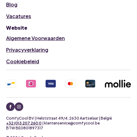
Blog
Vacatures
Website
Algemene Voorwaarden
Privacyverklaring
Cookiebeleid
ComfyCool BV | Helststraat 49/4, 2630 Aartselaar | België
+32 (0)3 207 260 0
| klantenservice@comfycool.be
BTW BE0801897317