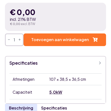
€
0,00
incl. 21% BTW
€
0,00
excl. BTW
DAIKIN
SENSIRA
Toevoegen aan winkelwagen
5,0
kW
airco
binnenunit
aantal
Specificaties
Afmetingen
107 × 38,5 × 36,5 cm
Capaciteit
5,0kW
Beschrijving
Specificaties