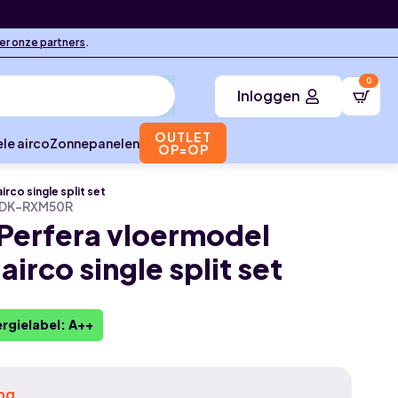
ier onze partners
.
0
Inloggen
OUTLET
le airco
Zonnepanelen
OP=OP
rco single split set
 DK-RXM50R
 Perfera vloermodel
irco single split set
rgielabel: A++
ing