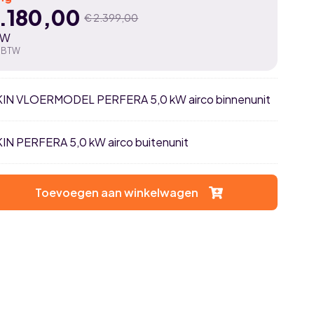
.180,00
€
2.399,00
spronkelijke
idige
TW
js
js
. BTW
s:
2.399,00.
.180,00.
IKIN VLOERMODEL PERFERA 5,0 kW airco binnenunit
KIN PERFERA 5,0 kW airco buitenunit
Toevoegen aan winkelwagen