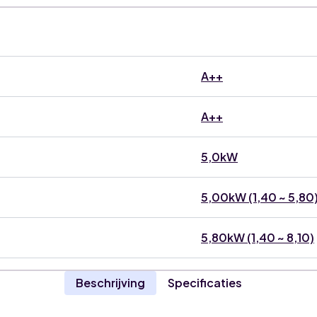
A++
A++
5,0kW
5,00kW (1,40 ~ 5,80
5,80kW (1,40 ~ 8,10)
Beschrijving
Specificaties