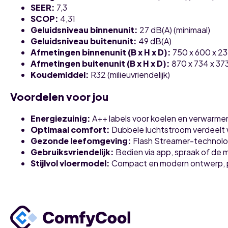
SEER:
7,3
SCOP:
4,31
Geluidsniveau binnenunit:
27 dB(A) (minimaal)
Geluidsniveau buitenunit:
49 dB(A)
Afmetingen binnenunit (B x H x D):
750 x 600 x 2
Afmetingen buitenunit (B x H x D):
870 x 734 x 37
Koudemiddel:
R32 (milieuvriendelijk)
Voordelen voor jou
Energiezuinig:
A++ labels voor koelen en verwarme
Optimaal comfort:
Dubbele luchtstroom verdeelt wa
Gezonde leefomgeving:
Flash Streamer-technologi
Gebruiksvriendelijk:
Bedien via app, spraak of de
Stijlvol vloermodel:
Compact en modern ontwerp, pe