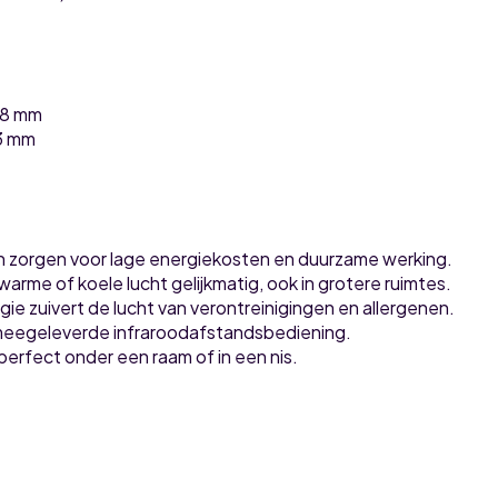
38 mm
3 mm
n zorgen voor lage energiekosten en duurzame werking.
rme of koele lucht gelijkmatig, ook in grotere ruimtes.
e zuivert de lucht van verontreinigingen en allergenen.
 meegeleverde infraroodafstandsbediening.
rfect onder een raam of in een nis.