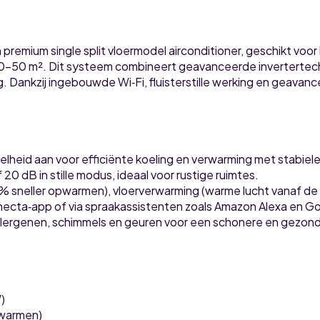
remium single split vloermodel airconditioner, geschikt voo
40–50 m². Dit systeem combineert geavanceerde invertertec
Dankzij ingebouwde Wi‑Fi, fluisterstille werking en geavance
heid aan voor efficiënte koeling en verwarming met stabiele
0 dB in stille modus, ideaal voor rustige ruimtes.
 sneller opwarmen), vloerverwarming (warme lucht vanaf de o
Onecta‑app of via spraakassistenten zoals Amazon Alexa en Go
allergenen, schimmels en geuren voor een schonere en gezond
)
rwarmen)