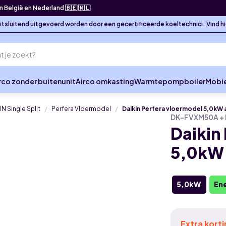
in België en Nederland 🇧🇪 🇳🇱
 uitsluitend uitgevoerd worden door een gecertificeerde koeltechnici.
Vind h
rco zonder buitenunit
Airco omkasting
Warmtepompboiler
Mobie
IN Single Split
Perfera Vloermodel
Daikin Perfera vloermodel 5,0kW ai
DK-FVXM50A +
Daikin
5,0kW a
5,0kW
Ene
Extra kort