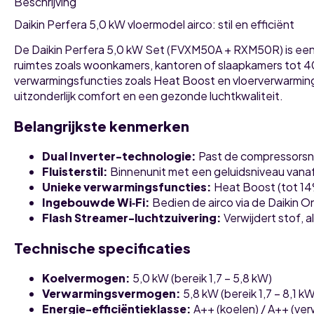
Beschrijving
Daikin Perfera 5,0 kW vloermodel airco: stil en efficiënt
De Daikin Perfera 5,0 kW Set (FVXM50A + RXM50R) is een p
ruimtes zoals woonkamers, kantoren of slaapkamers tot 
verwarmingsfuncties zoals Heat Boost en vloerverwarming. 
uitzonderlijk comfort en een gezonde luchtkwaliteit.
Belangrijkste kenmerken
Dual Inverter-technologie:
Past de compressorsnel
Fluisterstil:
Binnenunit met een geluidsniveau vanaf 2
Unieke verwarmingsfuncties:
Heat Boost (tot 14%
Ingebouwde Wi‑Fi:
Bedien de airco via de Daikin 
Flash Streamer-luchtzuivering:
Verwijdert stof, 
Technische specificaties
Koelvermogen:
5,0 kW (bereik 1,7 – 5,8 kW)
Verwarmingsvermogen:
5,8 kW (bereik 1,7 – 8,1 kW
Energie-efficiëntieklasse:
A++ (koelen) / A++ (ve