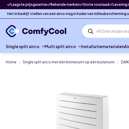
Laagste prijsgarantie
Bekende merken
Grote voorraad
Levering 
Het in bedrijf stellen van een airco mag in kader van milieubescherming
Producten
zoeken
Single split airco
Multi split airco
Installatiematerialen
Ai
Home
Single split airco met één binnenunit op één buitenunit
DAIK