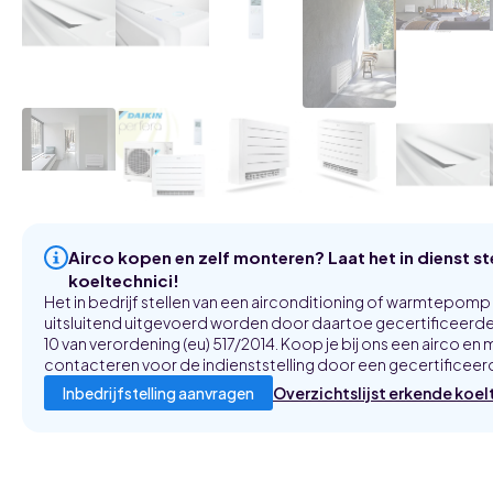
Airco kopen en zelf monteren? Laat het in dienst s
koeltechnici!
Het in bedrijf stellen van een airconditioning of warmtepom
uitsluitend uitgevoerd worden door daartoe gecertificeerde 
10 van verordening (eu) 517/2014. Koop je bij ons een airco en m
contacteren voor de indienststelling door een gecertificeerd
Overzichtslijst erkende koel
Inbedrijfstelling aanvragen