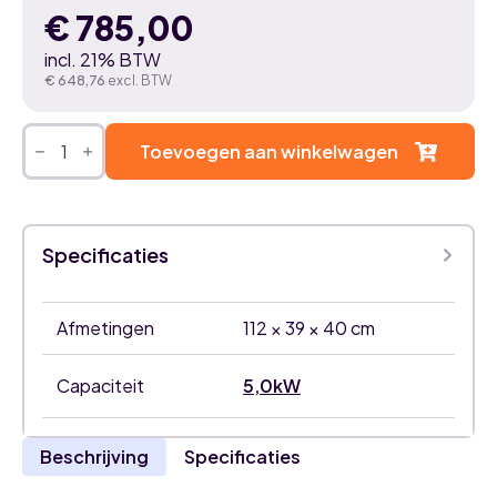
€
785,00
incl. 21% BTW
€
648,76
excl. BTW
DAIKIN
PERFERA
Toevoegen aan winkelwagen
5,0
kW
airco
binnenunit
-
Specificaties
FTXM50A
aantal
Afmetingen
112 × 39 × 40 cm
Capaciteit
5,0kW
Beschrijving
Specificaties