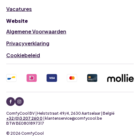
Vacatures
Website
Algemene Voorwaarden
Privacyverklaring
Cookiebeleid
ComfyCool BV | Helststraat 49/4, 2630 Aartselaar | België
+32 (0)3 207 260 0
| klantenservice@comfycool.be
BTW BE0801897317
© 2026 ComfyCool