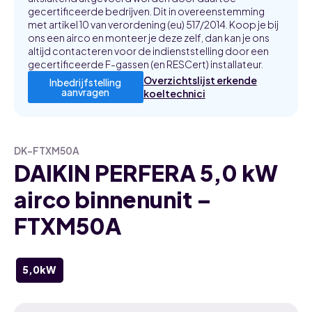
gecertificeerde bedrijven. Dit in overeenstemming
met artikel 10 van verordening (eu) 517/2014. Koop je bij
ons een airco en monteer je deze zelf, dan kan je ons
altijd contacteren voor de indienststelling door een
gecertificeerde F-gassen (en RESCert) installateur.
Overzichtslijst erkende
Inbedrijfstelling
aanvragen
koeltechnici
DK-FTXM50A
DAIKIN PERFERA 5,0 kW
airco binnenunit –
FTXM50A
5,0kW