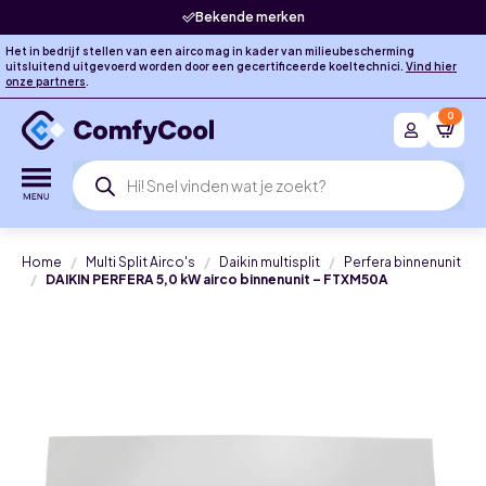
Bekende merken
Het in bedrijf stellen van een airco mag in kader van milieubescherming
uitsluitend uitgevoerd worden door een gecertificeerde koeltechnici.
Vind hier
onze partners
.
0
Producten
zoeken
Home
Multi Split Airco's
Daikin multisplit
Perfera binnenunit
DAIKIN PERFERA 5,0 kW airco binnenunit – FTXM50A