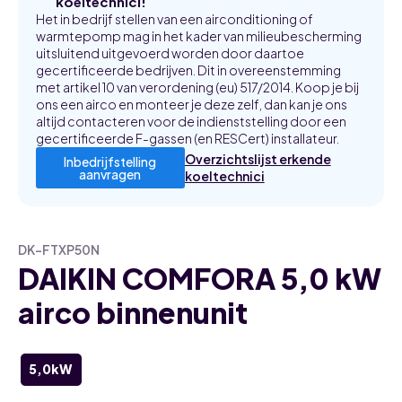
koeltechnici!
Het in bedrijf stellen van een airconditioning of
warmtepomp mag in het kader van milieubescherming
uitsluitend uitgevoerd worden door daartoe
gecertificeerde bedrijven. Dit in overeenstemming
met artikel 10 van verordening (eu) 517/2014. Koop je bij
ons een airco en monteer je deze zelf, dan kan je ons
altijd contacteren voor de indienststelling door een
gecertificeerde F-gassen (en RESCert) installateur.
Overzichtslijst erkende
Inbedrijfstelling
aanvragen
koeltechnici
DK-FTXP50N
DAIKIN COMFORA 5,0 kW
airco binnenunit
5,0kW