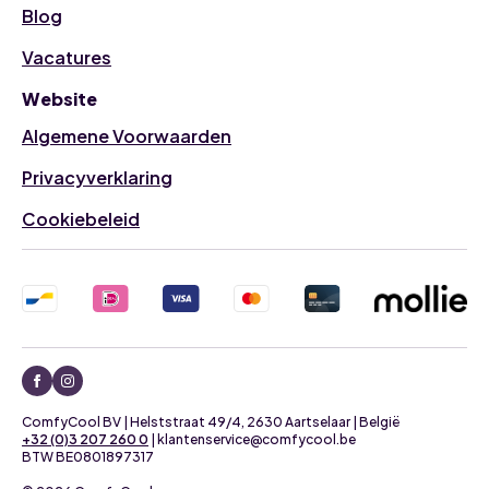
Blog
Vacatures
Website
Algemene Voorwaarden
Privacyverklaring
Cookiebeleid
ComfyCool BV | Helststraat 49/4, 2630 Aartselaar | België
+32 (0)3 207 260 0
| klantenservice@comfycool.be
BTW BE0801897317