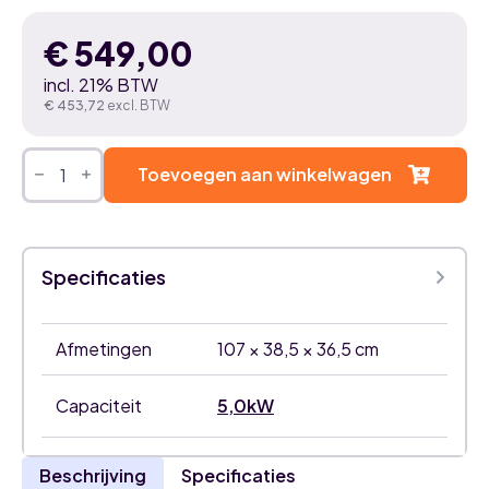
€
549,00
incl. 21% BTW
€
453,72
excl. BTW
DAIKIN
COMFORA
Toevoegen aan winkelwagen
5,0
kW
airco
binnenunit
aantal
Specificaties
Afmetingen
107 × 38,5 × 36,5 cm
Capaciteit
5,0kW
Beschrijving
Specificaties