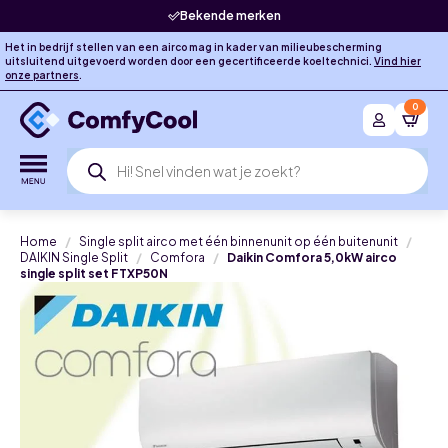
Bekende merken
Het in bedrijf stellen van een airco mag in kader van milieubescherming
uitsluitend uitgevoerd worden door een gecertificeerde koeltechnici.
Vind hier
onze partners
.
0
Producten
zoeken
Home
Single split airco met één binnenunit op één buitenunit
DAIKIN Single Split
Comfora
Daikin Comfora 5,0kW airco
single split set FTXP50N