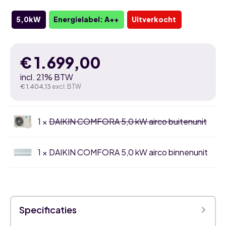
5,0kW
Energielabel: A++
Uitverkocht
€
1.699,00
incl. 21% BTW
€
1.404,13
excl. BTW
1 ×
DAIKIN COMFORA 5,0 kW airco buitenunit
1 × DAIKIN COMFORA 5,0 kW airco binnenunit
Specificaties