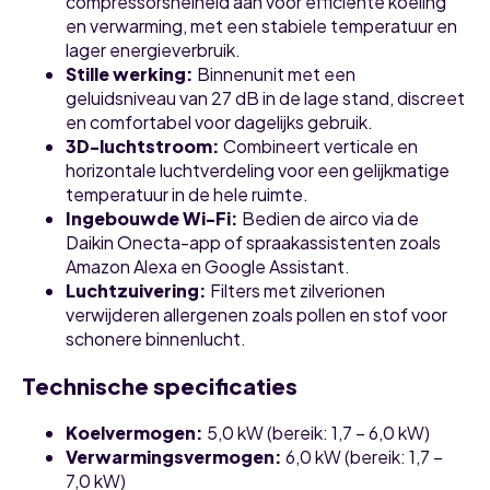
compressorsnelheid aan voor efficiënte koeling
en verwarming, met een stabiele temperatuur en
lager energieverbruik.
Stille werking
:
Binnenunit met een
geluidsniveau van 27 dB in de lage stand, discreet
en comfortabel voor dagelijks gebruik.
3D-luchtstroom
:
Combineert verticale en
horizontale luchtverdeling voor een gelijkmatige
temperatuur in de hele ruimte.
Ingebouwde Wi-Fi
:
Bedien de airco via de
Daikin Onecta-app of spraakassistenten zoals
Amazon Alexa en Google Assistant.
Luchtzuivering
:
Filters met zilverionen
verwijderen allergenen zoals pollen en stof voor
schonere binnenlucht.
Technische specificaties
Koelvermogen
:
5,0 kW (bereik: 1,7 – 6,0 kW)
Verwarmingsvermogen
:
6,0 kW (bereik: 1,7 –
7,0 kW)