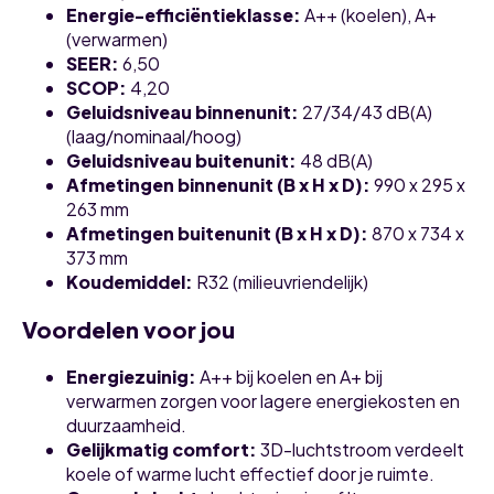
Energie-efficiëntieklasse
:
A++ (koelen), A+
(verwarmen)
SEER
:
6,50
SCOP
:
4,20
Geluidsniveau binnenunit
:
27/34/43 dB(A)
(laag/nominaal/hoog)
Geluidsniveau buitenunit
:
48 dB(A)
Afmetingen binnenunit (B x H x D)
:
990 x 295 x
263 mm
Afmetingen buitenunit (B x H x D)
:
870 x 734 x
373 mm
Koudemiddel
:
R32 (milieuvriendelijk)
Voordelen voor jou
Energiezuinig
:
A++ bij koelen en A+ bij
verwarmen zorgen voor lagere energiekosten en
duurzaamheid.
Gelijkmatig comfort
:
3D-luchtstroom verdeelt
koele of warme lucht effectief door je ruimte.