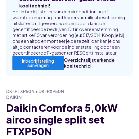
koeltechnici!
Het in bedrijf stellen van een airconditioning of
warmtepomp mag in het kader van milieubescherming
uitsluitend uitgevoerd worden door daartoe
gecertificeerde bedrijven. Dit in overeenstemming
met artikel 10 van verordening (eu) 517/2014. Koop je bij
ons een airco en monteer je deze zelf, dan kan je ons
altijd contacteren voor de indienststelling door een
gecertificeerde F-gassen (en RESCert) installateur.
Overzichtslijst erkende
Inbedrijfstelling
aanvragen
koeltechnici
DK-FTXP50N + DK-RXP50N
DAIKIN
Daikin Comfora 5,0kW
airco single split set
FTXP50N