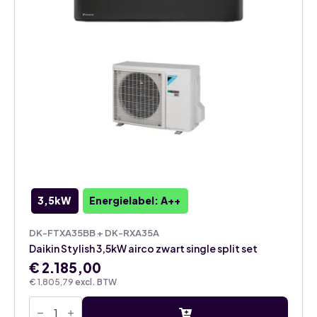
3,5kW
Energielabel: A++
DK-FTXA35BB + DK-RXA35A
Daikin Stylish 3,5kW airco zwart single split set
€
2.185,00
€
1.805,79
excl. BTW
Daikin
Stylish