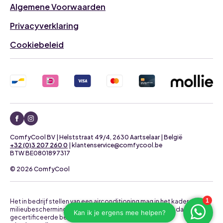
Algemene Voorwaarden
Privacyverklaring
Cookiebeleid
ComfyCool BV | Helststraat 49/4, 2630 Aartselaar | België
+32 (0)3 207 260 0
| klantenservice@comfycool.be
BTW BE0801897317
© 2026 ComfyCool
Het in bedrijf stellen van een airconditioning mag in het kader van
milieubescherming uitsluitend uitgevoerd worden door daartoe
gecertificeerde bedrijven.
Neem contact op voor een