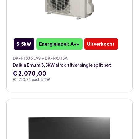
3,5kW
Energielabel: A++
Uitverkocht
DK-FTXJ35AS + DK-RXJ35A
Daikin Emura 3,5kW airco zilver single split set
€
2.070,00
€
1.710,74
excl. BTW