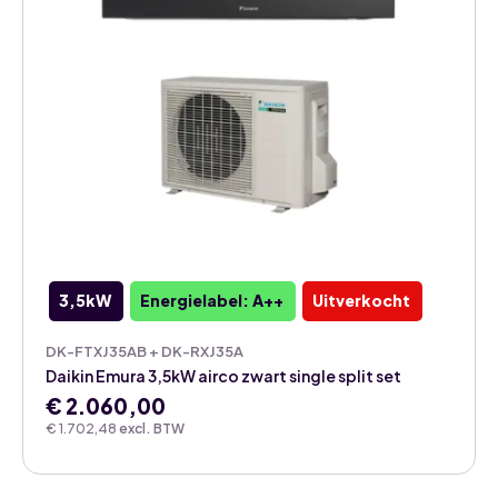
3,5kW
Energielabel: A++
Uitverkocht
DK-FTXJ35AB + DK-RXJ35A
Daikin Emura 3,5kW airco zwart single split set
€
2.060,00
€
1.702,48
excl. BTW