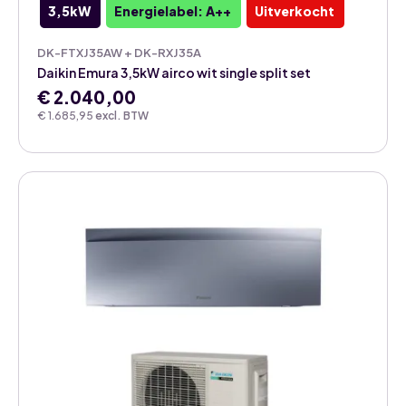
3,5kW
Energielabel: A++
Uitverkocht
DK-FTXJ35AW + DK-RXJ35A
Daikin Emura 3,5kW airco wit single split set
€
2.040,00
€
1.685,95
excl. BTW