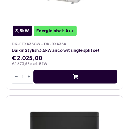
3,5kW
Energielabel: A++
DK-FTXA35CW + DK-RXA35A
Daikin Stylish 3,5kW airco wit single split set
€
2.025,00
€
1.673,55
excl. BTW
Daikin
Stylish
3,5kW
airco
wit
single
split
set
aantal