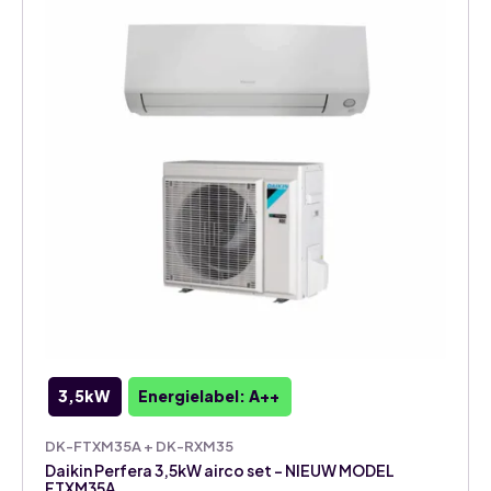
3,5kW
Energielabel: A++
DK-FTXM35A + DK-RXM35
Daikin Perfera 3,5kW airco set – NIEUW MODEL
FTXM35A