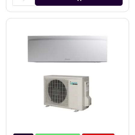
3,5kW
airco
zwart
single
split
set
aantal