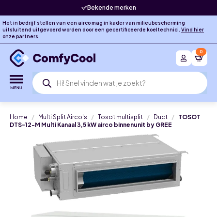
Bekende merken
Het in bedrijf stellen van een airco mag in kader van milieubescherming
uitsluitend uitgevoerd worden door een gecertificeerde koeltechnici.
Vind hier
onze partners
.
0
Producten
zoeken
Home
Multi Split Airco's
Tosot multisplit
Duct
TOSOT
DTS-12-M Multi Kanaal 3,5 kW airco binnenunit by GREE