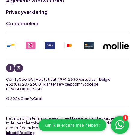
Algemene Voorwaarden
Privacyverklaring
Cookiebeleid
ComfyCool BV | Helststraat 49/4, 2630 Aartselaar | België
+32 (0)3 207 260 0
| klantenservice@comfycool.be
BTW BE0801897317
© 2026 ComfyCool
Het in bedrijf stellen van een airconditioning mag in het kader van
milieubescherming uitsluitend uitgevoerd worden door daartoe
gecertificeerde bedrijven.
Neem contact op voor een
inbedrijfstelling
.