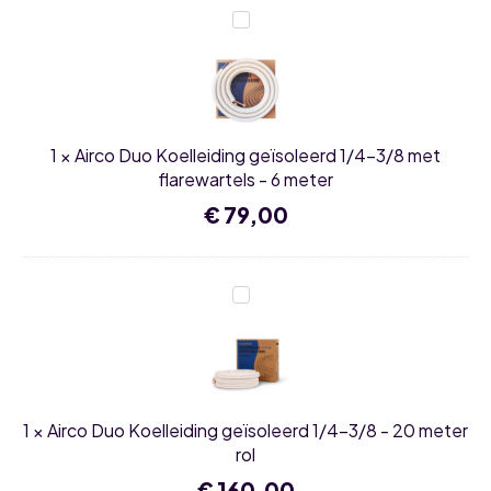
Airco
Duo
Koelleiding
geïsoleerd
1/4-
3/8
met
flarewartels
1
×
Airco Duo Koelleiding geïsoleerd 1/4-3/8 met
-
6
flarewartels - 6 meter
meter
€
79,00
Airco
Duo
Koelleiding
geïsoleerd
1/4-
3/8
-
20
1
×
Airco Duo Koelleiding geïsoleerd 1/4-3/8 - 20 meter
meter
rol
rol
€
160,00