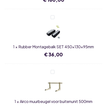
Rubber
Montagebalk
SET
450x130x95mm
1
×
Rubber Montagebalk SET 450x130x95mm
€
36,00
Airco
muurbeugel
voor
buitenunit
500mm
1
×
Airco muurbeugel voor buitenunit 500mm