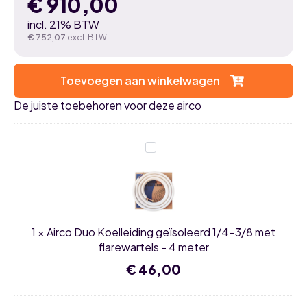
€
910,00
incl. 21% BTW
€
752,07
excl. BTW
Toevoegen aan winkelwagen
De juiste toebehoren voor deze airco
Airco
Duo
Koelleiding
geïsoleerd
1/4-
3/8
met
flarewartels
1
×
Airco Duo Koelleiding geïsoleerd 1/4-3/8 met
-
4
flarewartels - 4 meter
meter
€
46,00