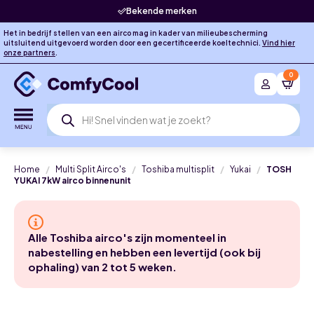
Bekende merken
Het in bedrijf stellen van een airco mag in kader van milieubescherming
uitsluitend uitgevoerd worden door een gecertificeerde koeltechnici.
Vind hier
onze partners
.
0
Producten
zoeken
Home
Multi Split Airco's
Toshiba multisplit
Yukai
TOSH
YUKAI 7kW airco binnenunit
Alle Toshiba airco's zijn momenteel in
nabestelling en hebben een levertijd (ook bij
ophaling) van 2 tot 5 weken.