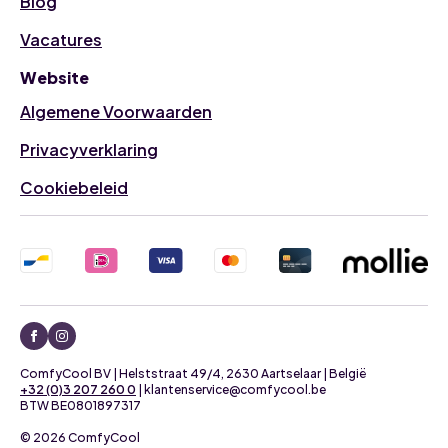
Blog
Vacatures
Website
Algemene Voorwaarden
Privacyverklaring
Cookiebeleid
ComfyCool BV | Helststraat 49/4, 2630 Aartselaar | België
+32 (0)3 207 260 0
| klantenservice@comfycool.be
BTW BE0801897317
© 2026 ComfyCool