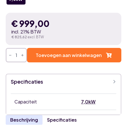
€
999,00
incl. 21% BTW
€
825,62
excl. BTW
TOSH
YUKAI
Toevoegen aan winkelwagen
7kW
airco
binnenunit
aantal
Specificaties
Capaciteit
7,0kW
Beschrijving
Specificaties