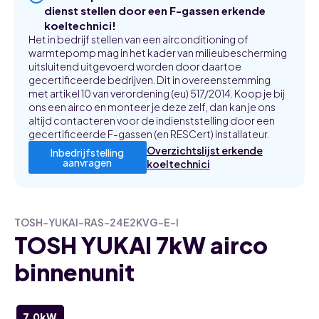
dienst stellen door een F-gassen erkende
koeltechnici!
Het in bedrijf stellen van een airconditioning of
warmtepomp mag in het kader van milieubescherming
uitsluitend uitgevoerd worden door daartoe
gecertificeerde bedrijven. Dit in overeenstemming
met artikel 10 van verordening (eu) 517/2014. Koop je bij
ons een airco en monteer je deze zelf, dan kan je ons
altijd contacteren voor de indienststelling door een
gecertificeerde F-gassen (en RESCert) installateur.
Overzichtslijst erkende
Inbedrijfstelling
aanvragen
koeltechnici
TOSH-YUKAI-RAS-24E2KVG-E-I
TOSH YUKAI 7kW airco
binnenunit
7,0kW