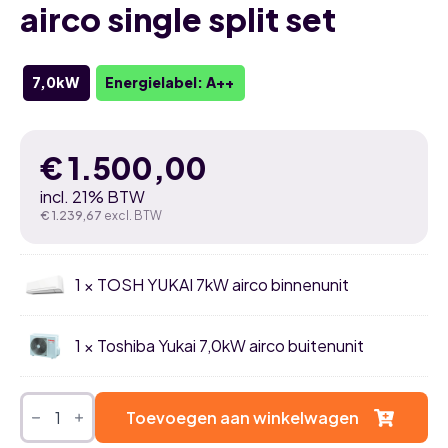
airco single split set
7,0kW
Energielabel: A++
€
1.500,00
incl. 21% BTW
€
1.239,67
excl. BTW
1 × TOSH YUKAI 7kW airco binnenunit
1 × Toshiba Yukai 7,0kW airco buitenunit
Toshiba
Yukai
Toevoegen aan winkelwagen
7,0kW
airco