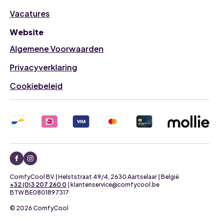
Vacatures
Website
Algemene Voorwaarden
Privacyverklaring
Cookiebeleid
ComfyCool BV | Helststraat 49/4, 2630 Aartselaar | België
+32 (0)3 207 260 0
| klantenservice@comfycool.be
BTW BE0801897317
© 2026 ComfyCool