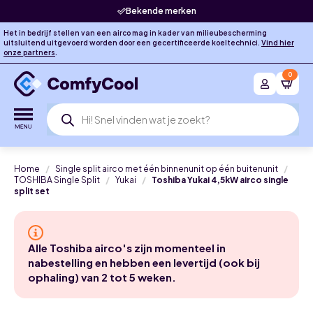
Bekende merken
Het in bedrijf stellen van een airco mag in kader van milieubescherming
uitsluitend uitgevoerd worden door een gecertificeerde koeltechnici.
Vind hier
onze partners
.
0
Producten
zoeken
Home
Single split airco met één binnenunit op één buitenunit
TOSHIBA Single Split
Yukai
Toshiba Yukai 4,5kW airco single
split set
Alle Toshiba airco's zijn momenteel in
nabestelling en hebben een levertijd (ook bij
ophaling) van 2 tot 5 weken.