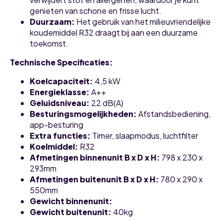
genieten van schone en frisse lucht.
Duurzaam:
Het gebruik van het milieuvriendelijke
koudemiddel R32 draagt bij aan een duurzame
toekomst.
Technische Specificaties:
Koelcapaciteit:
4,5 kW
Energieklasse:
A++
Geluidsniveau:
22 dB(A)
Besturingsmogelijkheden:
Afstandsbediening,
app-besturing
Extra functies:
Timer, slaapmodus, luchtfilter
Koelmiddel:
R32
Afmetingen binnenunit B x D x H:
798 x 230 x
293mm
Afmetingen buitenunit B x D x H:
780 x 290 x
550mm
Gewicht binnenunit:
Gewicht buitenunit:
40kg