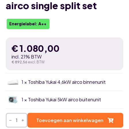
airco single split set
Energielabel: A++
€
1.080,00
incl. 21% BTW
€
892,56
excl. BTW
1 × Toshiba Yukai 4,6kW airco binnenunit
1 × Toshiba Yukai 5kW airco buitenunit
Toshiba
Yukai
Toevoegen aan winkelwagen
4,5kW
airco