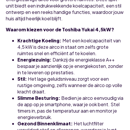
unit biedt een indrukwekkende koelcapaciteit, een stil
ontwerp en een reeks handige functies, waardoor jouw
huis altijd heerlijk koel blijft.
Waarom kiezen voor de Toshiba Yukai 4,5kW?
Krachtige Koeling:
Met een koelcapaciteit van
4,5 kW is deze airco in staat om zelfs grote
ruimtes snel en efficiënt af te koelen.
Energiezuinig:
Dankzij de energieklasse A++
bespaar je aanzienlijk op je energiekosten, zonder
in te leveren op prestaties.
Stil:
Het lage geluidsniveau zorgt voor een
rustige omgeving, zelfs wanneer de airco op volle
kracht draait.
Slimme Besturing:
Bedien je airco eenvoudig via
de app op je smartphone, waar je ook bent. Stel
timers in, pas de temperatuur aan en monitor je
energieverbruik.
Gezond Binnenklimaat:
Het luchtfilter
verwijdert stof en allergenen, waardoor je kunt