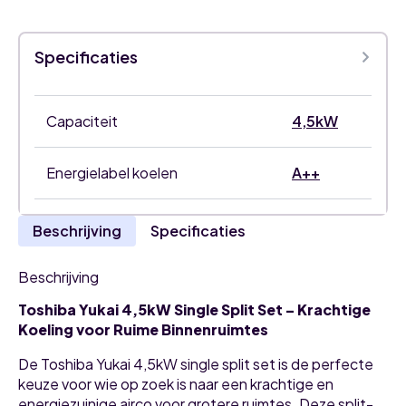
single
split
set
Specificaties
aantal
Capaciteit
4,5kW
Energielabel koelen
A++
Beschrijving
Specificaties
Beschrijving
Toshiba Yukai 4,5kW Single Split Set – Krachtige
Koeling voor Ruime Binnenruimtes
De Toshiba Yukai 4,5kW single split set is de perfecte
keuze voor wie op zoek is naar een krachtige en
energiezuinige airco voor grotere ruimtes. Deze split-