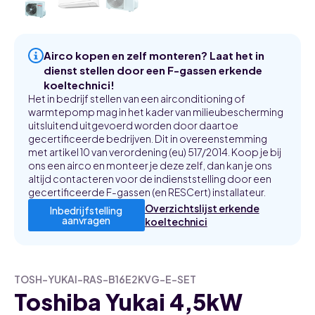
Airco kopen en zelf monteren? Laat het in
dienst stellen door een F-gassen erkende
koeltechnici!
Het in bedrijf stellen van een airconditioning of
warmtepomp mag in het kader van milieubescherming
uitsluitend uitgevoerd worden door daartoe
gecertificeerde bedrijven. Dit in overeenstemming
met artikel 10 van verordening (eu) 517/2014. Koop je bij
ons een airco en monteer je deze zelf, dan kan je ons
altijd contacteren voor de indienststelling door een
gecertificeerde F-gassen (en RESCert) installateur.
Overzichtslijst erkende
Inbedrijfstelling
aanvragen
koeltechnici
TOSH-YUKAI-RAS-B16E2KVG-E-SET
Toshiba Yukai 4,5kW