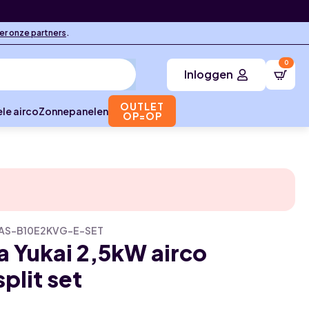
ier onze partners
.
0
Inloggen
OUTLET
le airco
Zonnepanelen
OP=OP
AS-B10E2KVG-E-SET
a Yukai 2,5kW airco
split set