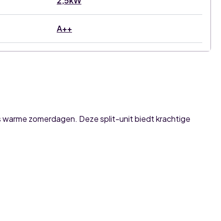
2,5kW
A++
dens warme zomerdagen. Deze split-unit biedt krachtige