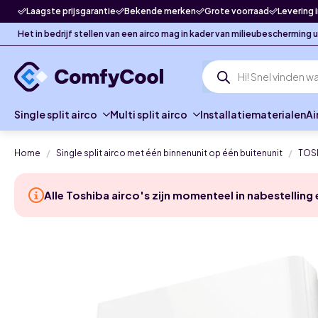
Laagste prijsgarantie
Bekende merken
Grote voorraad
Levering 
Het in bedrijf stellen van een airco mag in kader van milieubescherming
Producten
zoeken
Single split airco
Multi split airco
Installatiematerialen
Ai
Home
Single split airco met één binnenunit op één buitenunit
TOSH
Alle Toshiba airco's zijn momenteel in nabestelling 