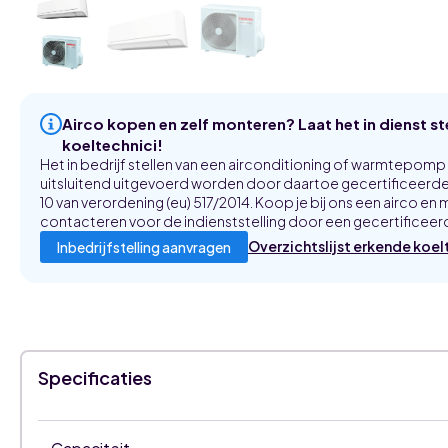
Airco kopen en zelf monteren? Laat het in dienst s
koeltechnici!
Het in bedrijf stellen van een airconditioning of warmtepom
uitsluitend uitgevoerd worden door daartoe gecertificeerde 
10 van verordening (eu) 517/2014. Koop je bij ons een airco en m
contacteren voor de indienststelling door een gecertificeerd
Overzichtslijst erkende koel
Inbedrijfstelling aanvragen
Specificaties