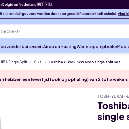
in België en Nederland 🇧🇪 🇳🇱
 uitsluitend uitgevoerd worden door een gecertificeerde koeltechnici.
Vind h
rco zonder buitenunit
Airco omkasting
Warmtepompboiler
Mobie
IBA Single Split
Yukai
Toshiba Yukai 2,5kW airco single split set
en hebben een levertijd (ook bij ophaling) van 2 tot 5 weken.
TOSH-YUKAI-R
Toshib
single 