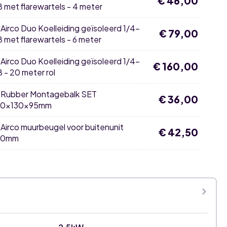
€
46,00
8 met flarewartels - 4 meter
×
Airco Duo Koelleiding geïsoleerd 1/4-
€
79,00
8 met flarewartels - 6 meter
×
Airco Duo Koelleiding geïsoleerd 1/4-
€
160,00
8 - 20 meter rol
×
Rubber Montagebalk SET
€
36,00
0x130x95mm
k
5mm
×
Airco muurbeugel voor buitenunit
€
42,50
00mm