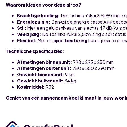
Waarom kiezen voor deze airco?
Krachtige koeling:
De Toshiba Yukai 2,5kW single sp
Energiezuinig:
Dankzij de energieklasse A++ bespaar
Stil:
Met een geluidsniveau van slechts 47 dB(A) is de
Veelzijdig:
De Toshiba Yukai 2,5kW single split set i
Flexibel:
Met de
app-besturing
kun je je airco ge
Technische specificaties:
Afmetingen binnenunit:
798 x 293 x 230 mm
Afmetingen buitenunit:
780 x 550 x 290 mm
Gewicht binnenunit:
9 kg
Gewicht buitenunit:
34 kg
Koelmiddel:
R32
Geniet van een aangenaam koel klimaat in jouw woning