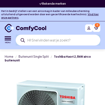
Bekende merken
Het in bedrijf stellen van een airco mag in kader van milieubescherming
uitsluitend uitgevoerd worden door een gecertificeerde koeltechnici.
Vind hier
onze partners
.
0
Producten
zoeken
Home
Buitenunit Single Split
Toshiba Haori 2,5kW airco
buitenunit