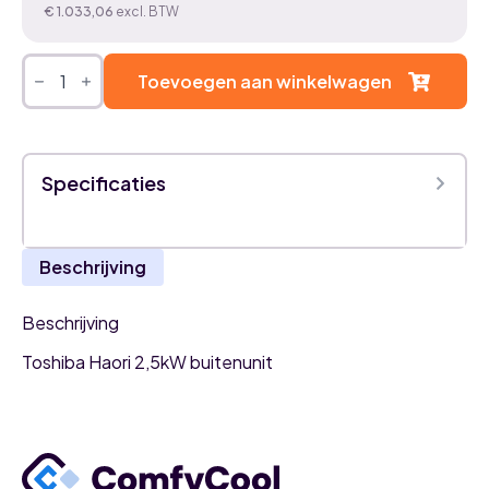
€
1.033,06
excl. BTW
Toshiba
Haori
Toevoegen aan winkelwagen
2,5kW
airco
buitenunit
aantal
Specificaties
Beschrijving
Beschrijving
Toshiba Haori 2,5kW buitenunit