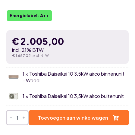
Energielabel: A++
€
2.005,00
incl. 21% BTW
€
1.657,02
excl. BTW
1 × Toshiba Daiseikai 10 3,5kW airco binnenunit
- Wood
1 × Toshiba Daiseikai 10 3,5kW airco buitenunit
Toshiba
Daisekai
Toevoegen aan winkelwagen
10
-
3,5kW