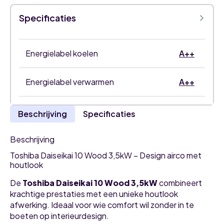
airco
single
Specificaties
split
set
aantal
Energielabel koelen
A++
Energielabel verwarmen
A++
Beschrijving
Specificaties
Beschrijving
Toshiba Daiseikai 10 Wood 3,5kW – Design airco met
houtlook
De
Toshiba Daiseikai 10 Wood 3,5kW
combineert
krachtige prestaties met een unieke houtlook
afwerking. Ideaal voor wie comfort wil zonder in te
boeten op interieurdesign.