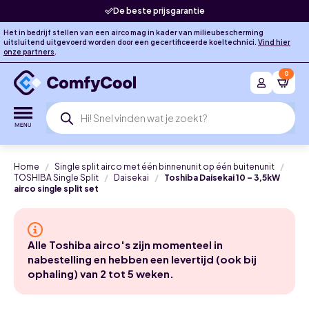
De beste prijsgarantie
Het in bedrijf stellen van een airco mag in kader van milieubescherming
uitsluitend uitgevoerd worden door een gecertificeerde koeltechnici.
Vind hier
onze partners
.
0
Producten
zoeken
Home
Single split airco met één binnenunit op één buitenunit
TOSHIBA Single Split
Daisekai
Toshiba Daisekai 10 – 3,5kW
airco single split set
Alle Toshiba airco's zijn momenteel in
nabestelling en hebben een levertijd (ook bij
ophaling) van 2 tot 5 weken.