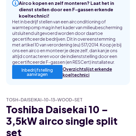
Airco kopen en zelf monteren? Laat het in
dienst stellen door een F-gassen erkende
koeltechnici!
Het in bedrijf stellen van een airconditioning of
warmtepomp mag in het kader van milieubescherming
uitsluitend uitgevoerd worden door daartoe
gecertificeerde bedrijven. Dit in overeenstemming
met artikel 10 van verordening (eu) 517/2014. Koop je bij
ons een airco en monteer je deze zelf, dan kan je ons
altijd contacteren voor de indienststelling door een
gecertificeerde F-gassen (en RESCert) installateur.
Overzichtslijst erkende
Inbedrijfstelling
aanvragen
koeltechnici
TOSH-DAISEIKAI-10-13-WOOD-SET
Toshiba Daisekai 10 –
3,5kW airco single split
set