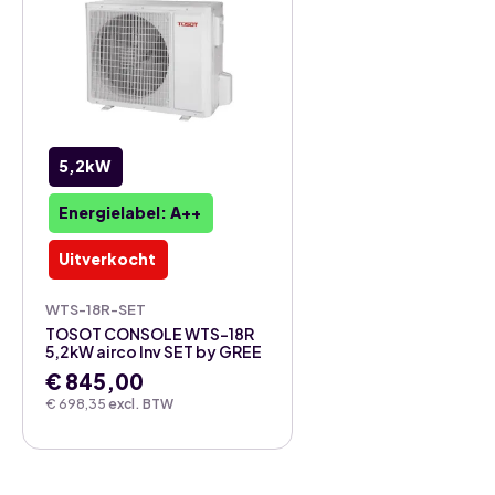
5,2kW
Energielabel: A++
Uitverkocht
WTS-18R-SET
TOSOT CONSOLE WTS-18R
5,2kW airco Inv SET by GREE
€
845,00
€
698,35
excl. BTW