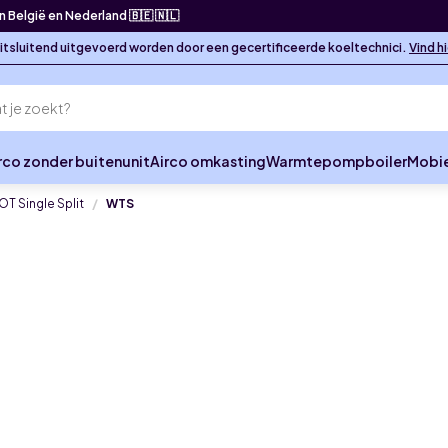
in België en Nederland 🇧🇪 🇳🇱
 uitsluitend uitgevoerd worden door een gecertificeerde koeltechnici.
Vind h
rco zonder buitenunit
Airco omkasting
Warmtepompboiler
Mobie
T Single Split
WTS