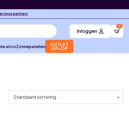
ier onze partners
.
0
Inloggen
OUTLET
le airco
Zonnepanelen
OP=OP