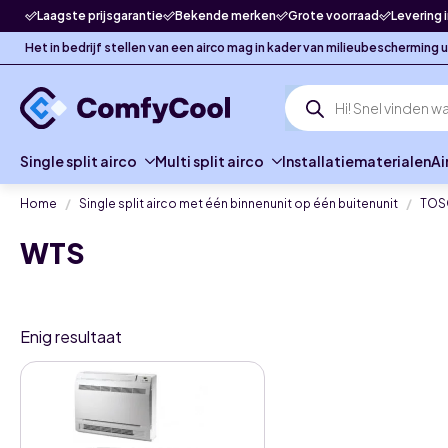
Laagste prijsgarantie
Bekende merken
Grote voorraad
Levering 
Het in bedrijf stellen van een airco mag in kader van milieubescherming
Producten
zoeken
Single split airco
Multi split airco
Installatiematerialen
Ai
Home
Single split airco met één binnenunit op één buitenunit
TOSO
WTS
Enig resultaat