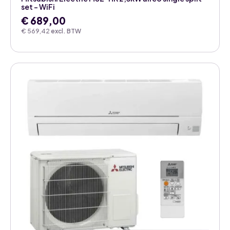
set – WiFi
€
689,00
€
569,42
excl. BTW