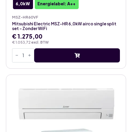
6,0kW
Energielabel: A++
MSZ-HR60VF
Mitsubishi Electric MSZ-HR 6,0kW airco single split
set – Zonder WiFi
€
1.275,00
€
1.053,72
excl. BTW
Mitsubishi
Electric
MSZ-
HR
6,0kW
airco
single
split
set
-
Zonder
WiFi
aantal