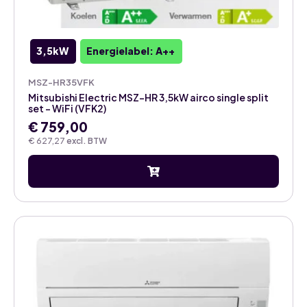
3,5kW
Energielabel: A++
MSZ-HR35VFK
Mitsubishi Electric MSZ-HR 3,5kW airco single split
set – WiFi (VFK2)
€
759,00
€
627,27
excl. BTW