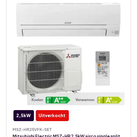
2,5kW
Uitverkocht
MSZ-HR25VFK-SET
Mitsubishi Electric MSZ-HR 2,5kW airco single split