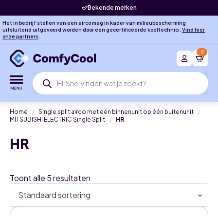
Bekende merken
Het in bedrijf stellen van een airco mag in kader van milieubescherming
uitsluitend uitgevoerd worden door een gecertificeerde koeltechnici.
Vind hier
onze partners
.
0
Producten
zoeken
Home
Single split airco met één binnenunit op één buitenunit
MITSUBISHI ELECTRIC Single Split
HR
HR
Toont alle 5 resultaten