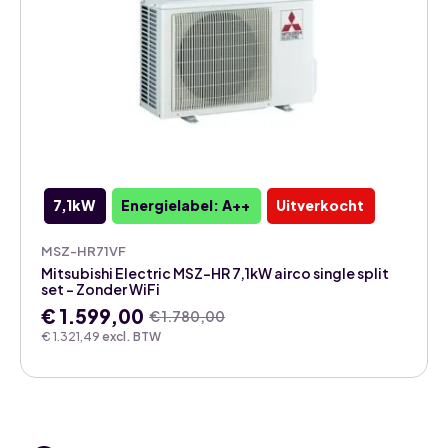
7,1kW
Energielabel: A++
Uitverkocht
MSZ-HR71VF
Mitsubishi Electric MSZ-HR 7,1kW airco single split
set – Zonder WiFi
€
1.599,00
€
1.780,00
Oorspronkelijke
Huidige
€
1.321,49
excl. BTW
prijs
prijs
was:
is:
€ 1.780,00.
€ 1.599,00.