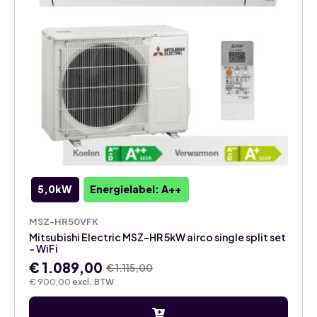
5,0kW
Energielabel: A++
MSZ-HR50VFK
Mitsubishi Electric MSZ-HR 5kW airco single split set
– WiFi
€
1.089,00
€
1.115,00
Oorspronkelijke
Huidige
€
900,00
excl. BTW
prijs
prijs
was:
is: