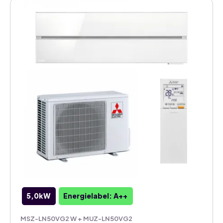
5,0kW
Energielabel: A++
MSZ-LN50VG2 W + MUZ-LN50VG2