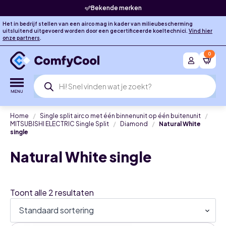
Bekende merken
Het in bedrijf stellen van een airco mag in kader van milieubescherming
uitsluitend uitgevoerd worden door een gecertificeerde koeltechnici.
Vind hier
onze partners
.
0
Producten
zoeken
Home
Single split airco met één binnenunit op één buitenunit
MITSUBISHI ELECTRIC Single Split
Diamond
Natural White
single
Natural White single
Toont alle 2 resultaten