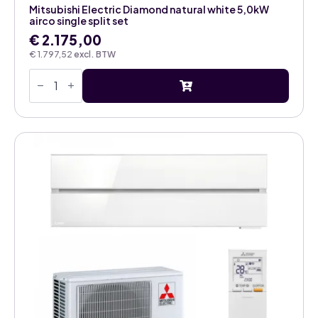
Mitsubishi Electric Diamond natural white 5,0kW
airco single split set
€
2.175,00
€
1.797,52
excl. BTW
Mitsubishi
Electric
Diamond
natural
white
5,0kW
airco
single
split
set
aantal