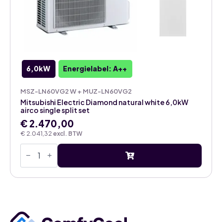
6,0kW
Energielabel: A++
MSZ-LN60VG2 W + MUZ-LN60VG2
Mitsubishi Electric Diamond natural white 6,0kW
airco single split set
€
2.470,00
€
2.041,32
excl. BTW
Mitsubishi
Electric
Diamond
natural
white
6,0kW
airco
single
split
set