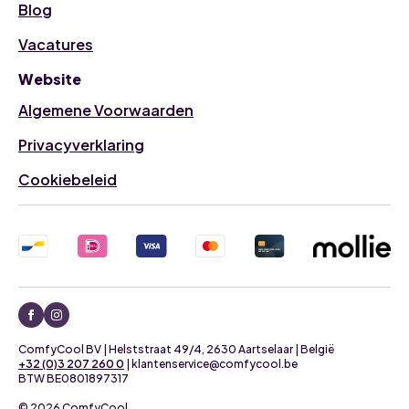
Blog
Vacatures
Website
Algemene Voorwaarden
Privacyverklaring
Cookiebeleid
ComfyCool BV | Helststraat 49/4, 2630 Aartselaar | België
+32 (0)3 207 260 0
| klantenservice@comfycool.be
BTW BE0801897317
© 2026 ComfyCool