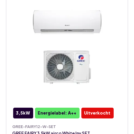
3,5kW
Energielabel: A++
Uitverkocht
GREE-FAIRY12-W-SET
GREE FAIRY 3,5kW airco White Inv SET