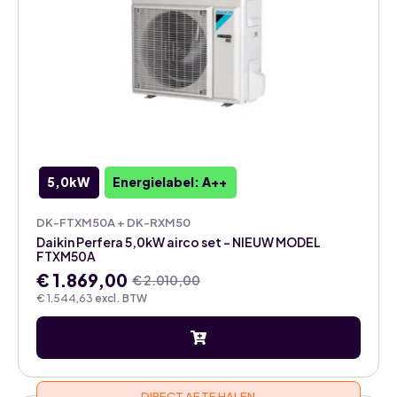
5,0kW
Energielabel: A++
DK-FTXM50A + DK-RXM50
Daikin Perfera 5,0kW airco set – NIEUW MODEL
FTXM50A
€
1.869,00
€
2.010,00
Oorspronkelijke
Huidige
€
1.544,63
excl. BTW
prijs
prijs
was:
is:
€ 2.010,00.
€ 1.869,00.
DIRECT AF TE HALEN