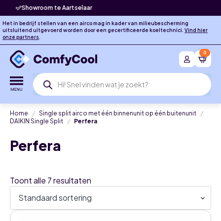
Laagste prijsgarantie
Het in bedrijf stellen van een airco mag in kader van milieubescherming
uitsluitend uitgevoerd worden door een gecertificeerde koeltechnici.
Vind hier
onze partners
.
0
Producten
zoeken
Home
Single split airco met één binnenunit op één buitenunit
DAIKIN Single Split
Perfera
Perfera
Toont alle 7 resultaten