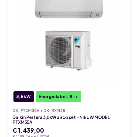
3,5kW
Energielabel: A++
DK-FTXM35A + DK-RXM35
Daikin Perfera 3,5kW airco set – NIEUW MODEL
FTXM35A
€
1.439,00
€
1.189,26
excl. BTW