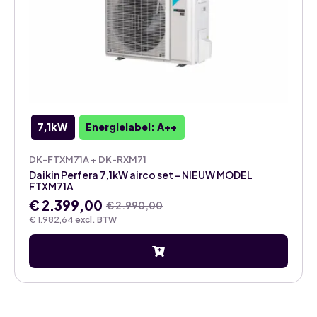
7,1kW
Energielabel: A++
DK-FTXM71A + DK-RXM71
Daikin Perfera 7,1kW airco set – NIEUW MODEL
FTXM71A
€
2.399,00
€
2.990,00
Oorspronkelijke
Huidige
€
1.982,64
excl. BTW
prijs
prijs
was:
is:
€ 2.990,00.
€ 2.399,00.