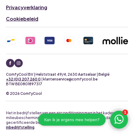
Privacyverklaring
Cookiebeleid
ComfyCool BV | Helststraat 49/4, 2630 Aartselaar | België
+32 (0)3 207 260 0
| klantenservice@comfycool.be
BTW BE0801897317
© 2026 ComfyCool
Het in bedrijf stellen van een airconditioning mag in het kader van
milieubescherming uitsluitend uitgevoerd worden door daartoe
gecertificeerde bedrijven.
Neem contact op voor een
inbedrijfstelling
.