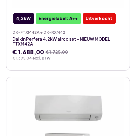
4,2kW
Energielabel: A++
Uitverkocht
DK-FTXM42A + DK-RXM42
Daikin Perfera 4,2kW airco set – NIEUW MODEL
FTXM42A
€
1.688,00
€
1.725,00
Oorspronkelijke
Huidige
€
1.395,04
excl. BTW
prijs
prijs
was:
is:
€ 1.725,00.
€ 1.688,00.