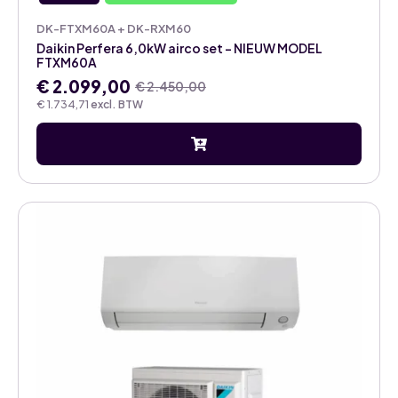
DK-FTXM60A + DK-RXM60
Daikin Perfera 6,0kW airco set – NIEUW MODEL
FTXM60A
€
2.099,00
€
2.450,00
Oorspronkelijke
Huidige
€
1.734,71
excl. BTW
prijs
prijs
was:
is:
€ 2.450,00.
€ 2.099,00.