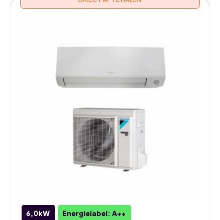
6,0kW
Energielabel: A++