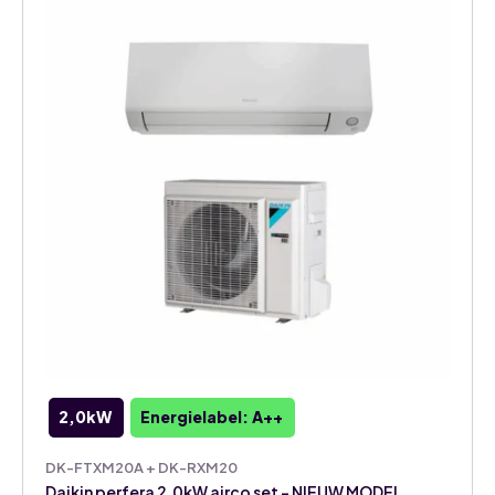
2,0kW
Energielabel: A++
DK-FTXM20A + DK-RXM20
Daikin perfera 2,0kW airco set – NIEUW MODEL