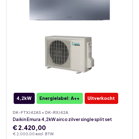
4,2kW
Energielabel: A++
Uitverkocht
DK-FTXJ42AS + DK-RXJ42A
Daikin Emura 4,2kW airco zilver single split set
€
2.420,00
€
2.000,00
excl. BTW