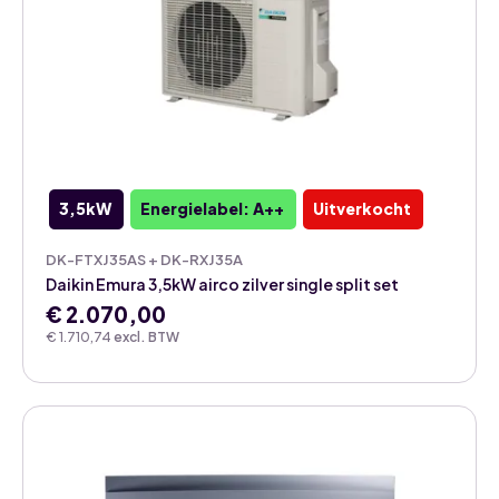
3,5kW
Energielabel: A++
Uitverkocht
DK-FTXJ35AS + DK-RXJ35A
Daikin Emura 3,5kW airco zilver single split set
€
2.070,00
€
1.710,74
excl. BTW