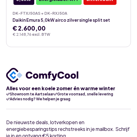
DK-FTXJ50AS + DK-RXJ50A
Daikin Emura 5,0kW airco zilver single split set
€
2.600,00
€
2.148,76
excl. BTW
Alles voor een koele zomer én warme winter
Showroom te Aartselaar
Grote voorraad, snelle levering
Advies nodig? We helpen je graag
De nieuwste deals, lotverkopen en
energiebesparingstips rechstreeks in je mailbox. Schrijf
je in en ontvang €5 korting.