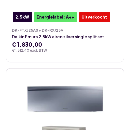
2,5kW
Energielabel: A++
Uitverkocht
DK-FTXJ25AS + DK-RXJ25A
Daikin Emura 2,5kW airco zilver single split set
€
1.830,00
€
1.512,40
excl. BTW