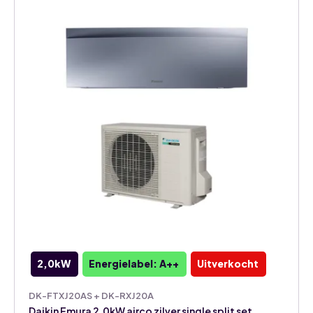
2,0kW
Energielabel: A++
Uitverkocht
DK-FTXJ20AS + DK-RXJ20A
Daikin Emura 2,0kW airco zilver single split set