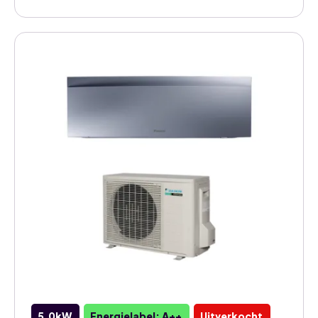
5,0kW
Energielabel: A++
Uitverkocht