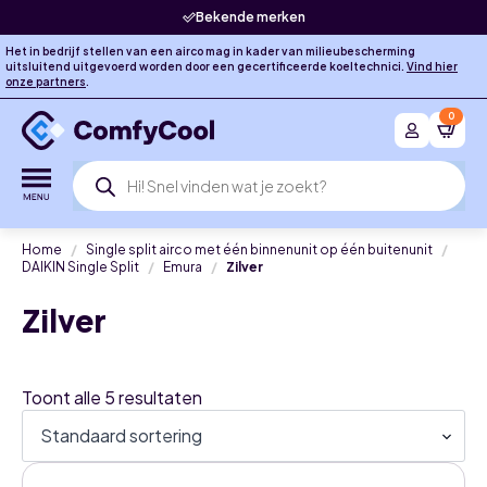
Bekende merken
Het in bedrijf stellen van een airco mag in kader van milieubescherming
uitsluitend uitgevoerd worden door een gecertificeerde koeltechnici.
Vind hier
onze partners
.
0
Producten
zoeken
Home
Single split airco met één binnenunit op één buitenunit
DAIKIN Single Split
Emura
Zilver
Zilver
Toont alle 5 resultaten