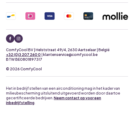
ComfyCool BV | Helststraat 49/4, 2630 Aartselaar | België
+32 (0)3 207 260 0
| klantenservice@comfycool.be
BTW BE0801897317
© 2026 ComfyCool
Het in bedrijf stellen van een airconditioning mag in het kader van
milieubescherming uitsluitend uitgevoerd worden door daartoe
gecertificeerde bedrijven.
Neem contact op voor een
inbedrijfstelling
.