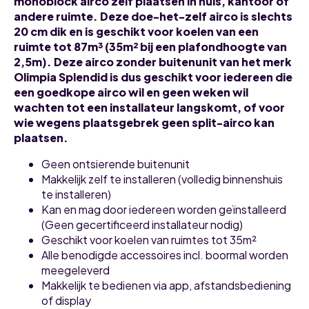
monoblock airco zelf plaatsen in huis, kantoor of
andere ruimte. Deze doe-het-zelf airco is slechts
20 cm dik en is geschikt voor koelen van een
ruimte tot 87m³ (35m² bij een plafondhoogte van
2,5m). Deze airco zonder buitenunit van het merk
Olimpia Splendid is dus geschikt voor iedereen die
een goedkope airco wil en geen weken wil
wachten tot een installateur langskomt, of voor
wie wegens plaatsgebrek geen split-airco kan
plaatsen.
Geen ontsierende buitenunit
Makkelijk zelf te installeren (volledig binnenshuis
te installeren)
Kan en mag door iedereen worden geïnstalleerd
(Geen gecertificeerd installateur nodig)
Geschikt voor koelen van ruimtes tot 35m²
Alle benodigde accessoires incl. boormal worden
meegeleverd
Makkelijk te bedienen via app, afstandsbediening
of display