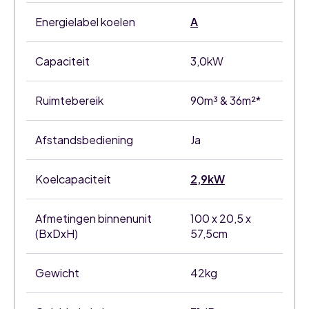
Energielabel koelen
A
Capaciteit
3,0kW
Ruimtebereik
90m³ & 36m²*
Afstandsbediening
Ja
Koelcapaciteit
2,9kW
Afmetingen binnenunit
100 x 20,5 x
(BxDxH)
57,5cm
Gewicht
42kg