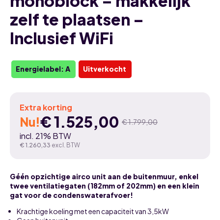
monoblock – makkelijk
zelf te plaatsen –
Inclusief WiFi
Energielabel: A
Uitverkocht
Extra korting
€
1.525,00
Nu!
€
1.799,00
Oorspronkelijke
Huidige
incl. 21% BTW
prijs
prijs
€
1.260,33
excl. BTW
was:
is:
Géén opzichtige airco unit aan de buitenmuur, enkel
€ 1.799,00.
€ 1.525,00.
twee ventilatiegaten (182mm of 202mm) en een klein
gat voor de condenswaterafvoer!
Krachtige koeling met een capaciteit van 3,5kW