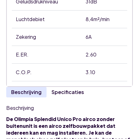
Geluidsdrukniveau
31dB
Luchtdebiet
8,4m²/min
Zekering
6A
E.ER.
2.60
C.O.P.
3.10
Beschrijving
Specificaties
Beschrijving
De Olimpia Splendid Unico Pro airco zonder
buitenunit is een airco zelfbouwpakket dat
iedereen kan en mag installeren. Je kan de