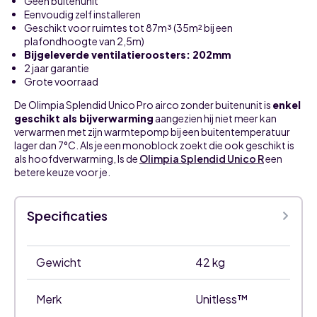
Geen buitenunit
Eenvoudig zelf installeren
Geschikt voor ruimtes tot 87m³ (35m² bij een
plafondhoogte van 2,5m)
Bijgeleverde ventilatieroosters: 202mm
2 jaar garantie
Grote voorraad
De Olimpia Splendid Unico Pro airco zonder buitenunit is
enkel
geschikt als bijverwarming
aangezien hij niet meer kan
verwarmen met zijn warmtepomp bij een buitentemperatuur
lager dan 7°C. Als je een monoblock zoekt die ook geschikt is
als hoofdverwarming, Is de
Olimpia Splendid Unico R
een
betere keuze voor je.
Specificaties
Gewicht
42 kg
Merk
Unitless™