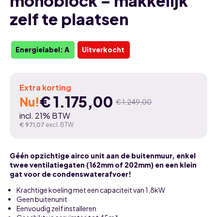
monoblock – makkelijk
zelf te plaatsen
Energielabel: A
Uitverkocht
Extra korting
€
1.175,00
Nu!
€
1.249,00
Oorspronkelijke
Huidige
incl. 21% BTW
prijs
prijs
€
971,07
excl. BTW
was:
is:
Géén opzichtige airco unit aan de buitenmuur, enkel
€ 1.249,00.
€ 1.175,00.
twee ventilatiegaten (162mm of 202mm) en een klein
gat voor de condenswaterafvoer!
Krachtige koeling met een capaciteit van 1,8kW
Geen buitenunit
Eenvoudig zelf installeren