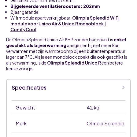
Geschikt voor ruimtes tot 45m³
Bijgeleverde ventilatieroosters: 202mm
2 jaar garantie
Wifi module apart verkrijgbaar:
Olimpia Splendid WiFi
module voor Unico Air & Unico R monoblock |
ComfyCool
De Olimpia Splendid Unico Air 8HP zonder buitenunit is
enkel
geschikt als bijverwarming
aangezien hij niet meer kan
verwarmen met zijn warmtepomp bij een buitentemperatuur
lager dan 7°C. Als je een monoblock zoekt die ook geschikt is
als verwarming, is de
Olimpia Splendid Unico R
een betere
keuze voor je.
Specificaties
Gewicht
42 kg
Merk
Olimpia Splendid