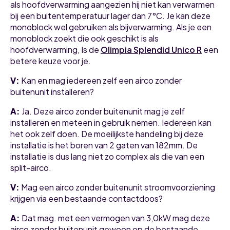
als hoofdverwarming aangezien hij niet kan verwarmen
bij een buitentemperatuur lager dan 7°C. Je kan deze
monoblock wel gebruiken als bijverwarming. Als je een
monoblock zoekt die ook geschikt is als
hoofdverwarming, Is de
Olimpia Splendid Unico R
een
betere keuze voor je.
V:
Kan en mag iedereen zelf een airco zonder
buitenunit installeren?
A:
Ja. Deze airco zonder buitenunit mag je zelf
installeren en meteen in gebruik nemen. Iedereen kan
het ook zelf doen. De moeilijkste handeling bij deze
installatie is het boren van 2 gaten van 182mm. De
installatie is dus lang niet zo complex als die van een
split-airco.
V:
Mag een airco zonder buitenunit stroomvoorziening
krijgen via een bestaande contactdoos?
A:
Dat mag. met een vermogen van 3,0kW mag deze
airco zonder buitenunit gewoon op de bestaande