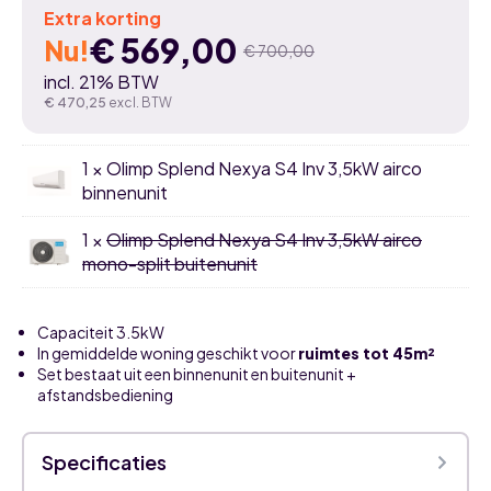
Extra korting
€
569,00
Nu!
€
700,00
Oorspronkelijke
Huidige
incl. 21% BTW
prijs
prijs
€
470,25
excl. BTW
was:
is:
1 × Olimp Splend Nexya S4 Inv 3,5kW airco
€ 700,00.
€ 569,00.
binnenunit
1 ×
Olimp Splend Nexya S4 Inv 3,5kW airco
mono-split buitenunit
Capaciteit 3.5kW
In gemiddelde woning geschikt voor
ruimtes tot 45m²
Set bestaat uit een binnenunit en buitenunit +
afstandsbediening
Specificaties