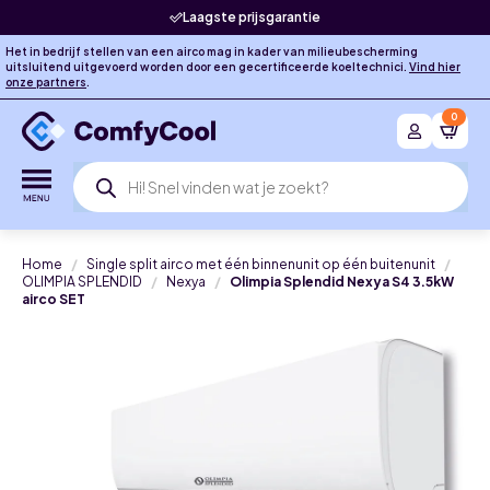
Laagste prijsgarantie
Het in bedrijf stellen van een airco mag in kader van milieubescherming
uitsluitend uitgevoerd worden door een gecertificeerde koeltechnici.
Vind hier
onze partners
.
0
Producten
zoeken
Home
Single split airco met één binnenunit op één buitenunit
OLIMPIA SPLENDID
Nexya
Olimpia Splendid Nexya S4 3.5kW
airco SET