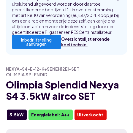
uitsluitend uitgevoerd worden door daartoe
gecertificeerde bedrijven. Dit in overeenstemming
met artikel 10 van verordening (eu) 517/2014. Koop je bij
ons een airco en monteer je deze zelf, dan kan je ons
altijd contacteren voor de indienststelling door een
gecertificeerde F-gassen (en RESCert) installateur.
Overzichtslijst erkende
Inbedrijfstelling
aanvragen
koeltechnici
NEXYA-S4-E-12-K+SENEH12EI-SET
OLIMPIA SPLENDID
Olimpia Splendid Nexya
S4 3.5kW airco SET
3,5kW
Energielabel: A++
Uitverkocht