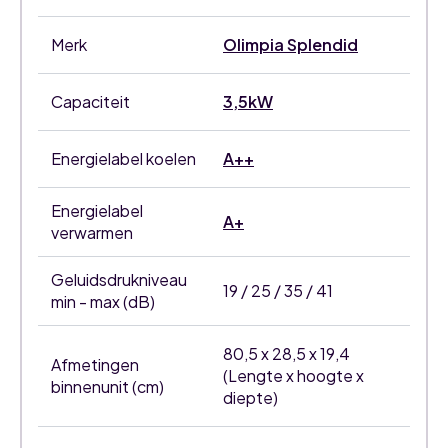
Merk
Olimpia Splendid
Capaciteit
3,5kW
Energielabel koelen
A++
Energielabel
A+
verwarmen
Geluidsdrukniveau
19 / 25 / 35 / 41
min - max (dB)
80,5 x 28,5 x 19,4
Afmetingen
(Lengte x hoogte x
binnenunit (cm)
diepte)