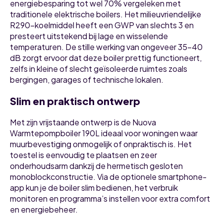
energiebesparing tot wel 70% vergeleken met
traditionele elektrische boilers. Het milieuvriendelijke
R290-koelmiddel heeft een GWP van slechts 3 en
presteert uitstekend bij lage en wisselende
temperaturen. De stille werking van ongeveer 35–40
dB zorgt ervoor dat deze boiler prettig functioneert,
zelfs in kleine of slecht geïsoleerde ruimtes zoals
bergingen, garages of technische lokalen.
Slim en praktisch ontwerp
Met zijn vrijstaande ontwerp is de Nuova
Warmtepompboiler 190L ideaal voor woningen waar
muurbevestiging onmogelijk of onpraktisch is. Het
toestel is eenvoudig te plaatsen en zeer
onderhoudsarm dankzij de hermetisch gesloten
monoblockconstructie. Via de optionele smartphone-
app kun je de boiler slim bedienen, het verbruik
monitoren en programma’s instellen voor extra comfort
en energiebeheer.