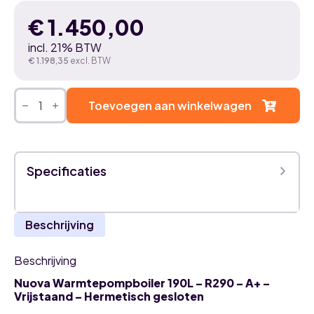
€
1.450,00
incl. 21% BTW
€
1.198,35
excl. BTW
Nuova
Warmtepompboiler
Toevoegen aan winkelwagen
190L
–
R290
–
A+
Specificaties
–
Vrijstaand
–
Hermetisch
gesloten
Beschrijving
aantal
Beschrijving
Nuova Warmtepompboiler 190L – R290 – A+ –
Vrijstaand – Hermetisch gesloten