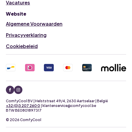
Vacatures
Website
Algemene Voorwaarden
Privacyverklaring
Cookiebeleid
ComfyCool BV | Helststraat 49/4, 2630 Aartselaar | België
+32 (0)3 207 260 0
| klantenservice@comfycool.be
BTW BE0801897317
© 2026 ComfyCool