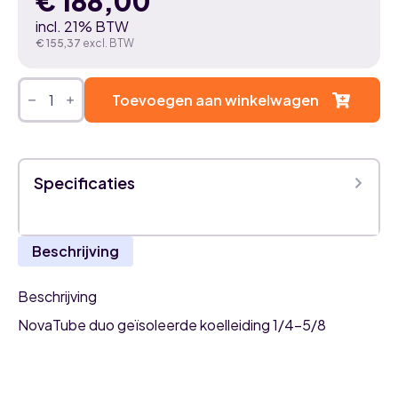
€
188,00
incl. 21% BTW
€
155,37
excl. BTW
Airco
Duo
Toevoegen aan winkelwagen
Koelleiding
geïsoleerd
1/4-
5/8
-
Specificaties
20
meter
rol
aantal
Beschrijving
Beschrijving
NovaTube duo geïsoleerde koelleiding 1/4-5/8