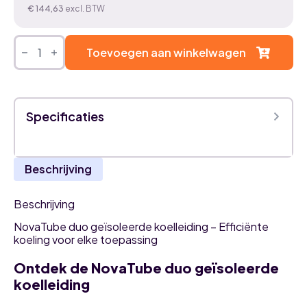
€
144,63
excl. BTW
Airco
Duo
Toevoegen aan winkelwagen
Koelleiding
geïsoleerd
1/4-
1/2
x
Specificaties
20
meter
rol
aantal
Beschrijving
Beschrijving
NovaTube duo geïsoleerde koelleiding – Efficiënte
koeling voor elke toepassing
Ontdek de NovaTube duo geïsoleerde
koelleiding