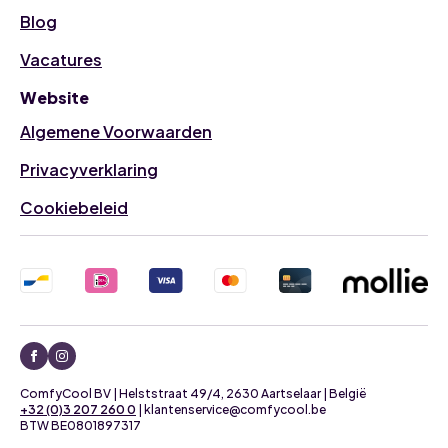
Blog
Vacatures
Website
Algemene Voorwaarden
Privacyverklaring
Cookiebeleid
ComfyCool BV | Helststraat 49/4, 2630 Aartselaar | België
+32 (0)3 207 260 0
| klantenservice@comfycool.be
BTW BE0801897317