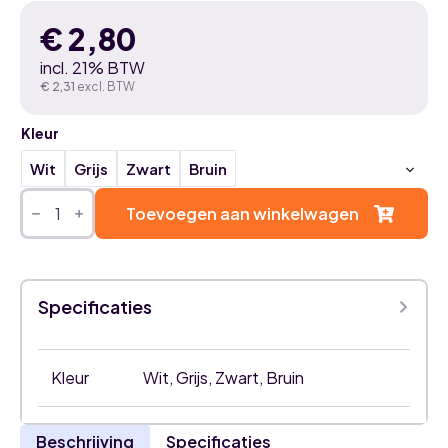
€
2,80
incl. 21% BTW
€
2,31
excl. BTW
Kleur
Wit
Grijs
Zwart
Bruin
Airco
leidinggoot
Toevoegen aan winkelwagen
&
kabelgoot
-
haakse
platte
Specificaties
bocht
90x65mm
(1st)
aantal
Kleur
Wit, Grijs, Zwart, Bruin
Beschrijving
Specificaties