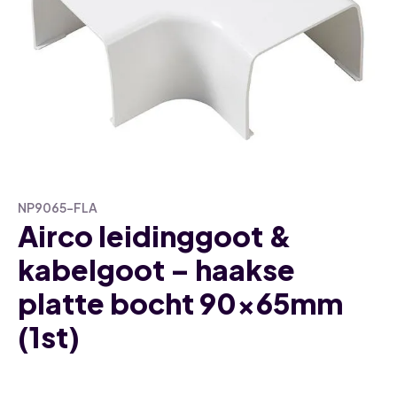
NP9065-FLA
Airco leidinggoot &
kabelgoot – haakse
platte bocht 90x65mm
(1st)