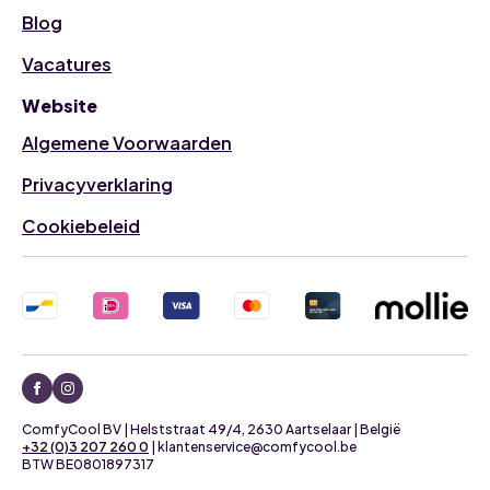
Blog
Vacatures
Website
Algemene Voorwaarden
Privacyverklaring
Cookiebeleid
ComfyCool BV | Helststraat 49/4, 2630 Aartselaar | België
+32 (0)3 207 260 0
| klantenservice@comfycool.be
BTW BE0801897317