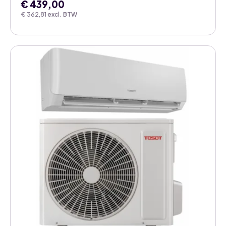
€
439,00
€
362,81
excl. BTW