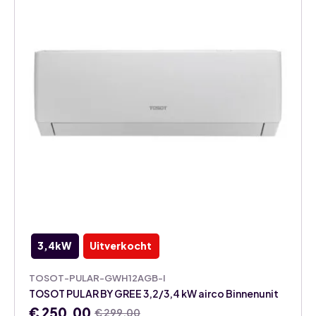
3,4kW
Uitverkocht
TOSOT-PULAR-GWH12AGB-I
TOSOT PULAR BY GREE 3,2/3,4 kW airco Binnenunit
€
250,00
€
299,00