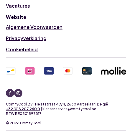
Vacatures
Website
Algemene Voorwaarden
Privacyverklaring
Cookiebeleid
ComfyCool BV | Helststraat 49/4, 2630 Aartselaar | België
+32 (0)3 207 260 0
| klantenservice@comfycool.be
BTW BE0801897317
© 2026 ComfyCool