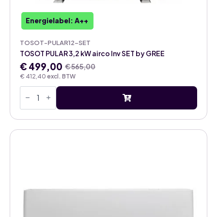
Energielabel: A++
TOSOT-PULAR12-SET
TOSOT PULAR 3,2 kW airco Inv SET by GREE
€
499,00
€
565,00
Oorspronkelijke
Huidige
€
412,40
excl. BTW
prijs
prijs
TOSOT
was:
is:
PULAR
€ 565,00.
€ 499,00.
3,2
kW
airco
Inv
SET
by
GREE
aantal