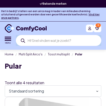
Bekende merken
Het in bedrijf stellen van een airco mag in kader van milieubescherming
uitsluitend uitgevoerd worden door een gecertificeerde koeltechnici.
Vind hier
onze partners
.
0
Producten
zoeken
Home
Multi Split Airco's
Tosot multisplit
Pular
Pular
Toont alle 4 resultaten