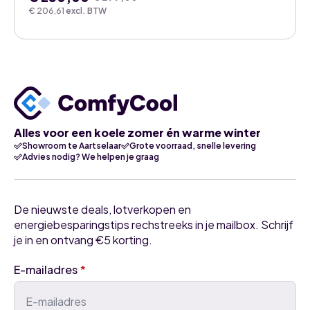
Oorspronkelijke
Huidige
€
206,61
excl. BTW
prijs
prijs
was:
is:
€ 299,00.
€ 250,00.
Alles voor een koele zomer én warme winter
Showroom te Aartselaar
Grote voorraad, snelle levering
Advies nodig? We helpen je graag
De nieuwste deals, lotverkopen en
energiebesparingstips rechstreeks in je mailbox. Schrijf
je in en ontvang €5 korting.
E-mailadres
*