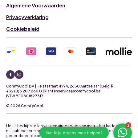
Algemene Voorwaarden
Privacyverklaring
Cookiebeleid
ComfyCool BV | Helststraat 49/4, 2630 Aartselaar | België
+32 (0)3 207 260 0
| klantenservice@comfycool.be
BTW BE0801897317
© 2026 ComfyCool
Het in bedrijf stellen van een airconditioning mag in het kader van
milieubescherming uitsluitend uitgevoerd worden door daartoe
gecertificeerde bedrijven.
Neem contact op voor een