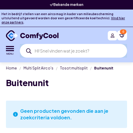
Bekende merken
Het in bedrijf stellen van een airco mag in kader van milieubescherming
uitsluitend uitgevoerd worden door een gecertificeerde koeltechnici.
Vind hier
onze partners
.
0
Producten
zoeken
Home
Multi Split Airco's
Tosot multisplit
Buitenunit
Buitenunit
Geen producten gevonden die aan je
zoekcriteria voldoen.