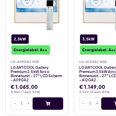
2,5kW
3,5kW
Energielabel: A++
Energielabel: A++
LG-A09GA2.NSE
LG-A12GA2.NSE
LG ARTCOOL Gallery
LG ARTCOOL Galler
Premium 2,5 kW Airco
Premium 3,5 kW Airc
Binnenunit – 27″ LCD Scherm
Binnenunit – 27″ LC
– A09GA2
– A12GA2
€
1.065,00
€
1.149,00
€
880,17
excl. BTW
€
949,59
excl. BTW
LG
LG
ARTCOOL
ARTCOOL
Gallery
Gallery
Premium
Premium
2,5
3,5