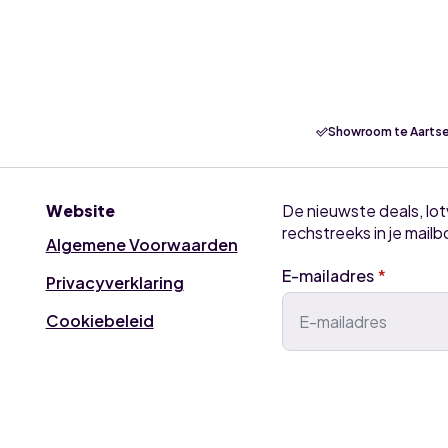
airco
airco
A09GA1.NSE
A12GA1
binnenunit
binnenu
aantal
aantal
Showroom te Aartse
Website
De nieuwste deals, lo
rechstreeks in je mailb
Algemene Voorwaarden
E-mailadres
*
Privacyverklaring
Cookiebeleid