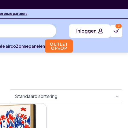
ier onze partners
.
0
Inloggen
OUTLET
le airco
Zonnepanelen
OP=OP