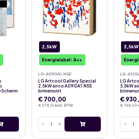
2,5kW
3,5kW
Energielabel: A++
Energi
LG-A09GA1.NSE
LG-A12G
y
LG Artcool Gallery Special
LG Artco
o
2,5kW airco A09GA1.NSE
3,5kW a
D Scherm
binnenunit
binnenun
€
700,00
€
930
€
578,51
excl. BTW
€
768,60
LG
LG
Artcool
Artcoo
Gallery
Gallery
Special
Special
2,5kW
3,5kW