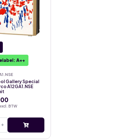
elabel: A++
A1.NSE
ol Gallery Special
irco A12GA1.NSE
it
,00
excl. BTW
l