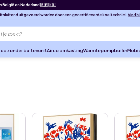
in België en Nederland 🇧🇪 🇳🇱
 uitsluitend uitgevoerd worden door een gecertificeerde koeltechnici.
Vind h
rco zonder buitenunit
Airco omkasting
Warmtepompboiler
Mobie