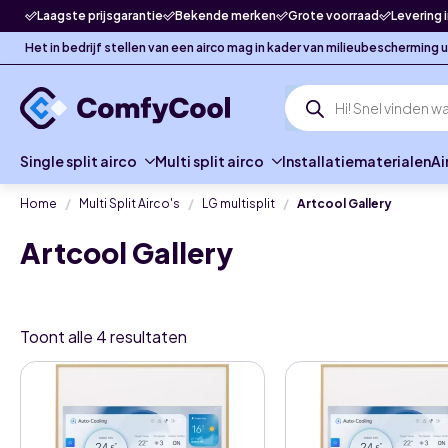
Laagste prijsgarantie
Bekende merken
Grote voorraad
Levering 
Het in bedrijf stellen van een airco mag in kader van milieubescherming
Producten
zoeken
Single split airco
Multi split airco
Installatiematerialen
Ai
Home
Multi Split Airco's
LG multisplit
Artcool Gallery
Artcool Gallery
Toont alle 4 resultaten