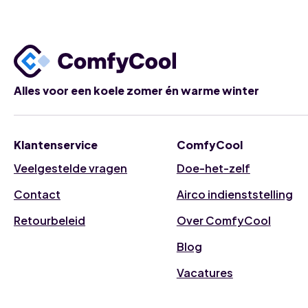
kW
kW
Airco
Airco
Binnenunit
Binnenunit
-
-
27"
27"
LCD
LCD
Scherm
Scherm
-
-
Alles voor een koele zomer én warme winter
A09GA2
A12GA2
aantal
aantal
Klantenservice
ComfyCool
Veelgestelde vragen
Doe-het-zelf
Contact
Airco indienststelling
Retourbeleid
Over ComfyCool
Blog
Vacatures