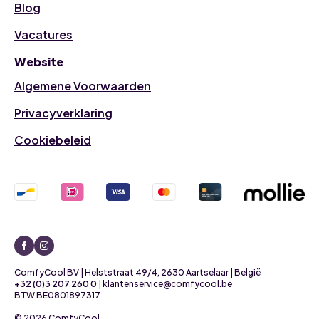
Blog
Vacatures
Website
Algemene Voorwaarden
Privacyverklaring
Cookiebeleid
ComfyCool BV | Helststraat 49/4, 2630 Aartselaar | België
+32 (0)3 207 260 0
| klantenservice@comfycool.be
BTW BE0801897317
© 2026 ComfyCool