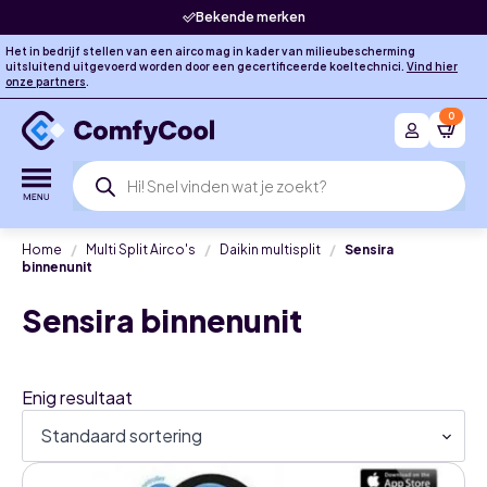
Bekende merken
Het in bedrijf stellen van een airco mag in kader van milieubescherming
uitsluitend uitgevoerd worden door een gecertificeerde koeltechnici.
Vind hier
onze partners
.
0
Producten
zoeken
Home
Multi Split Airco's
Daikin multisplit
Sensira
binnenunit
Sensira binnenunit
Enig resultaat