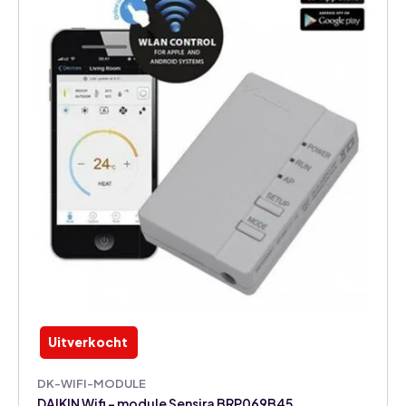
Uitverkocht
DK-WIFI-MODULE
DAIKIN Wifi – module Sensira BRP069B45