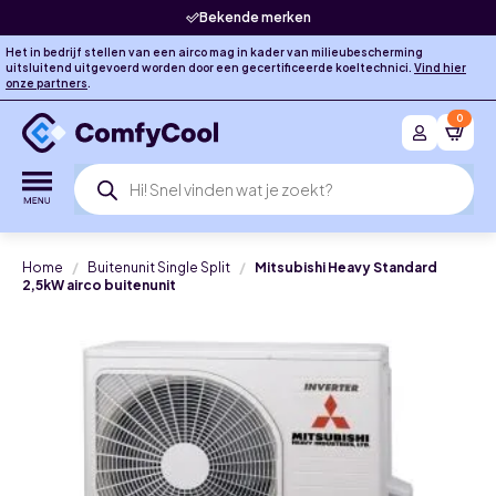
Bekende merken
Het in bedrijf stellen van een airco mag in kader van milieubescherming
uitsluitend uitgevoerd worden door een gecertificeerde koeltechnici.
Vind hier
onze partners
.
0
Producten
zoeken
Home
Buitenunit Single Split
Mitsubishi Heavy Standard
2,5kW airco buitenunit