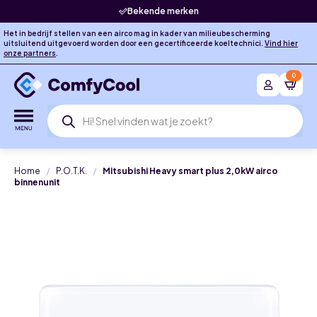
Bekende merken
Het in bedrijf stellen van een airco mag in kader van milieubescherming
uitsluitend uitgevoerd worden door een gecertificeerde koeltechnici.
Vind hier
onze partners
.
0
Producten
zoeken
Home
P.O.T.K.
Mitsubishi Heavy smart plus 2,0kW airco
binnenunit