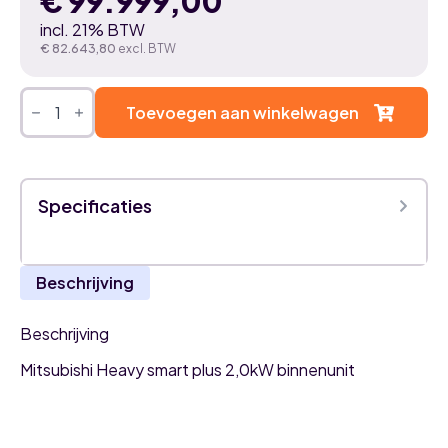
€
99.999,00
incl. 21% BTW
€
82.643,80
excl. BTW
Mitsubishi
Heavy
Toevoegen aan winkelwagen
smart
plus
2,0kW
airco
binnenunit
Specificaties
aantal
Beschrijving
Beschrijving
Mitsubishi Heavy smart plus 2,0kW binnenunit