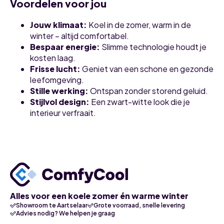
Voordelen voor jou
Jouw klimaat
:
Koel in de zomer, warm in de
winter – altijd comfortabel.
Bespaar energie
:
Slimme technologie houdt je
kosten laag.
Frisse lucht
:
Geniet van een schone en gezonde
leefomgeving.
Stille werking
:
Ontspan zonder storend geluid.
Stijlvol design
:
Een zwart-witte look die je
interieur verfraait.
Alles voor een koele zomer én warme winter
Showroom te Aartselaar
Grote voorraad, snelle levering
Advies nodig? We helpen je graag