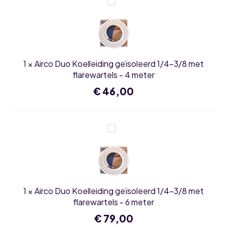
Airco
split
Duo
set
Koelleiding
+
geïsoleerd
WiFi
1/4-
aantal
3/8
met
flarewartels
1
×
Airco Duo Koelleiding geïsoleerd 1/4-3/8 met
-
4
flarewartels - 4 meter
meter
€
46,00
Airco
Duo
Koelleiding
geïsoleerd
1/4-
3/8
met
flarewartels
1
×
Airco Duo Koelleiding geïsoleerd 1/4-3/8 met
-
6
flarewartels - 6 meter
meter
€
79,00