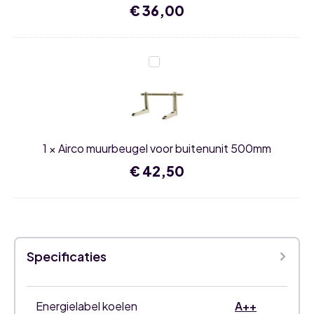
€
36,00
Airco
muurbeugel
voor
buitenunit
500mm
1
×
Airco muurbeugel voor buitenunit 500mm
€
42,50
Specificaties
Energielabel koelen
A++