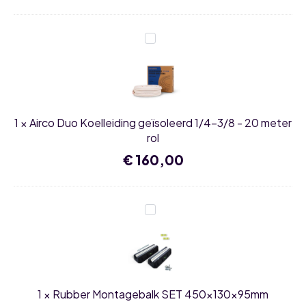
Airco
Duo
Koelleiding
geïsoleerd
1/4-
3/8
-
20
1
×
Airco Duo Koelleiding geïsoleerd 1/4-3/8 - 20 meter
meter
rol
rol
€
160,00
Rubber
Montagebalk
SET
450x130x95mm
1
×
Rubber Montagebalk SET 450x130x95mm