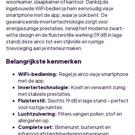
woonkamer, slaapkamer of kantoor. Dankzij de
ingebouwde WiFi bedien je hem eenvoudig via je
smartphone met de app, waar je ook bent. De
geavanceerde invertertechnologie zorgt voor
energiezuinige prestaties, terwijl het moderne zwart-
witte design en de fluisterstille werking (19 dB in lage
stand) deze airco tot een stijlvolle en rustige
toevoeging aan je interieur maken.
Belangrijkste kenmerken
WiFi-bediening
:
Regel je airco via je smartphone
met de app.
Invertertechnologie
:
Koelt en verwarmt zuinig
met stabiele prestaties.
Fluisterstil
:
Slechts 19 dB in lage stand – perfect
voor rustige ruimtes.
Luchtzuivering
:
Filters vangen pollen, stof en
allergenen op.
Complete set
:
Binnenunit, buitenunit en
infrarood afstandsbediening inbegrepen.