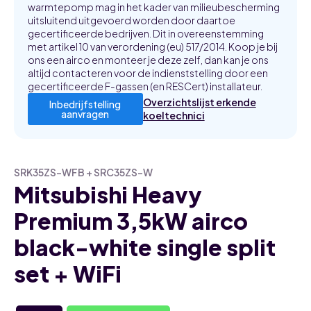
warmtepomp mag in het kader van milieubescherming
uitsluitend uitgevoerd worden door daartoe
gecertificeerde bedrijven. Dit in overeenstemming
met artikel 10 van verordening (eu) 517/2014. Koop je bij
ons een airco en monteer je deze zelf, dan kan je ons
altijd contacteren voor de indienststelling door een
gecertificeerde F-gassen (en RESCert) installateur.
Overzichtslijst erkende
Inbedrijfstelling
aanvragen
koeltechnici
SRK35ZS-WFB + SRC35ZS-W
Mitsubishi Heavy
Premium 3,5kW airco
black-white single split
set + WiFi