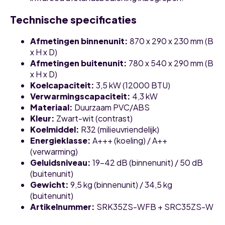
Technische specificaties
Afmetingen binnenunit
:
870 x 290 x 230 mm (B
x H x D)
Afmetingen buitenunit
:
780 x 540 x 290 mm (B
x H x D)
Koelcapaciteit
:
3,5 kW (12000 BTU)
Verwarmingscapaciteit
:
4,3 kW
Materiaal
:
Duurzaam PVC/ABS
Kleur
:
Zwart-wit (contrast)
Koelmiddel
:
R32 (milieuvriendelijk)
Energieklasse
:
A+++ (koeling) / A++
(verwarming)
Geluidsniveau
:
19-42 dB (binnenunit) / 50 dB
(buitenunit)
Gewicht
:
9,5 kg (binnenunit) / 34,5 kg
(buitenunit)
Artikelnummer
:
SRK35ZS-WFB + SRC35ZS-W