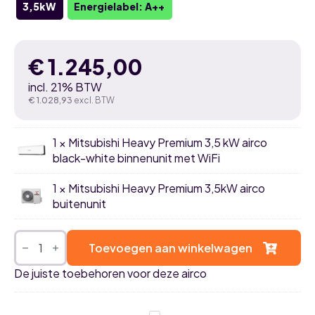
3,5kW
Energielabel: A++
€
1.245,00
incl. 21% BTW
€
1.028,93
excl. BTW
1 × Mitsubishi Heavy Premium 3,5 kW airco
black-white binnenunit met WiFi
1 × Mitsubishi Heavy Premium 3,5kW airco
buitenunit
Mitsubishi
Heavy
Toevoegen aan winkelwagen
Premium
3,5kW
De juiste toebehoren voor deze airco
airco
black-
white
single