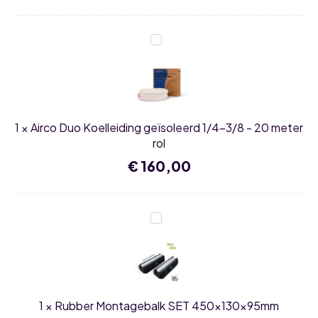
Airco
Duo
Koelleiding
geïsoleerd
1/4-
3/8
-
20
1
×
Airco Duo Koelleiding geïsoleerd 1/4-3/8 - 20 meter
meter
rol
rol
€
160,00
Rubber
Montagebalk
SET
450x130x95mm
1
×
Rubber Montagebalk SET 450x130x95mm