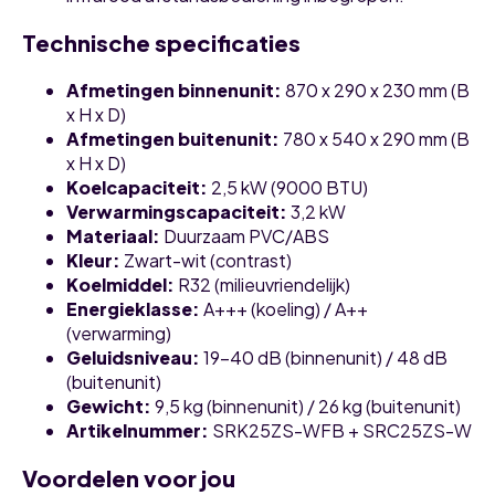
Technische specificaties
Afmetingen binnenunit
:
870 x 290 x 230 mm (B
x H x D)
Afmetingen buitenunit
:
780 x 540 x 290 mm (B
x H x D)
Koelcapaciteit
:
2,5 kW (9000 BTU)
Verwarmingscapaciteit
:
3,2 kW
Materiaal
:
Duurzaam PVC/ABS
Kleur
:
Zwart-wit (contrast)
Koelmiddel
:
R32 (milieuvriendelijk)
Energieklasse
:
A+++ (koeling) / A++
(verwarming)
Geluidsniveau
:
19-40 dB (binnenunit) / 48 dB
(buitenunit)
Gewicht
:
9,5 kg (binnenunit) / 26 kg (buitenunit)
Artikelnummer
:
SRK25ZS-WFB + SRC25ZS-W
Voordelen voor jou