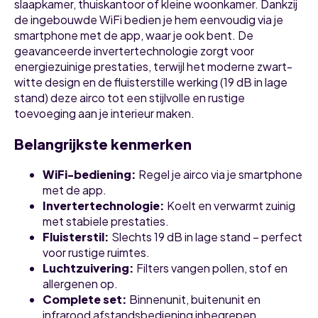
slaapkamer, thuiskantoor of kleine woonkamer. Dankzij
de ingebouwde WiFi bedien je hem eenvoudig via je
smartphone met de app, waar je ook bent. De
geavanceerde invertertechnologie zorgt voor
energiezuinige prestaties, terwijl het moderne zwart-
witte design en de fluisterstille werking (19 dB in lage
stand) deze airco tot een stijlvolle en rustige
toevoeging aan je interieur maken.
Belangrijkste kenmerken
WiFi-bediening
:
Regel je airco via je smartphone
met de app.
Invertertechnologie
:
Koelt en verwarmt zuinig
met stabiele prestaties.
Fluisterstil
:
Slechts 19 dB in lage stand – perfect
voor rustige ruimtes.
Luchtzuivering
:
Filters vangen pollen, stof en
allergenen op.
Complete set
:
Binnenunit, buitenunit en
infrarood afstandsbediening inbegrepen.