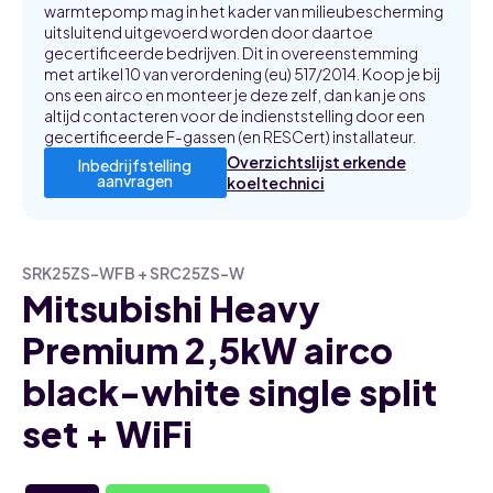
warmtepomp mag in het kader van milieubescherming
uitsluitend uitgevoerd worden door daartoe
gecertificeerde bedrijven. Dit in overeenstemming
met artikel 10 van verordening (eu) 517/2014. Koop je bij
ons een airco en monteer je deze zelf, dan kan je ons
altijd contacteren voor de indienststelling door een
gecertificeerde F-gassen (en RESCert) installateur.
Overzichtslijst erkende
Inbedrijfstelling
aanvragen
koeltechnici
SRK25ZS-WFB + SRC25ZS-W
Mitsubishi Heavy
Premium 2,5kW airco
black-white single split
set + WiFi