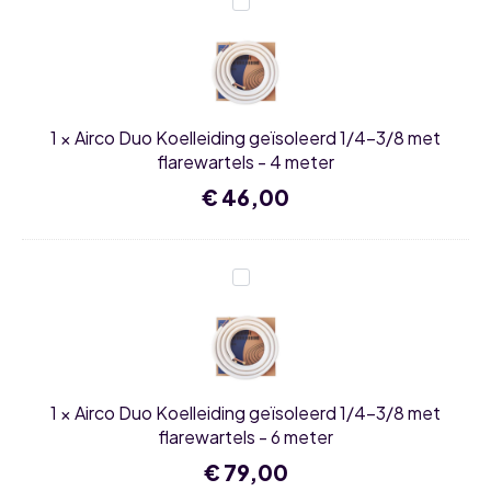
Airco
split
Duo
set
Koelleiding
+
geïsoleerd
WiFi
1/4-
aantal
3/8
met
flarewartels
1
×
Airco Duo Koelleiding geïsoleerd 1/4-3/8 met
-
4
flarewartels - 4 meter
meter
€
46,00
Airco
Duo
Koelleiding
geïsoleerd
1/4-
3/8
met
flarewartels
1
×
Airco Duo Koelleiding geïsoleerd 1/4-3/8 met
-
6
flarewartels - 6 meter
meter
€
79,00