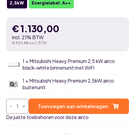
2,5kW
Energielabel: A++
€
1.130,00
incl. 21% BTW
€
933,88
excl. BTW
1 × Mitsubishi Heavy Premium 2,5 kW airco
black-white binnenunit met WiFi
1 × Mitsubishi Heavy Premium 2,5kW airco
buitenunit
Mitsubishi
Heavy
Toevoegen aan winkelwagen
Premium
2,5kW
De juiste toebehoren voor deze airco
airco
black-
white
single