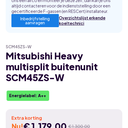
ons een airco en monteer je deze zelf, dan kan je ons
altijd contacteren voor de indienststelling door een
gecertificeerde F-gassen (en RESCert) installateur.
Overzichtslijst erkende
Inbedrijfstelling
aanvragen
koeltechnici
SCM45ZS-W
Mitsubishi Heavy
multisplit buitenunit
SCM45ZS-W
Energielabel: A++
Extra korting
€
1.179,00
Nu!
€
1.300,00