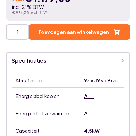
Oorspronkelijke
Huidige
incl. 21% BTW
prijs
prijs
€
974,38
excl. BTW
was:
is:
Mitsubishi
Heavy
Toevoegen aan winkelwagen
€ 1.300,00.
€ 1.179,00.
multisplit
buitenunit
SCM45ZS-
W
aantal
Specificaties
Afmetingen
97 × 39 × 69 cm
Energielabel koelen
A++
Energielabel verwarmen
A++
Capaciteit
4,5kW