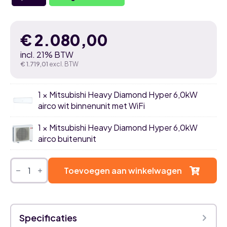
€
2.080,00
incl. 21% BTW
€
1.719,01
excl. BTW
1 × Mitsubishi Heavy Diamond Hyper 6,0kW
airco wit binnenunit met WiFi
1 × Mitsubishi Heavy Diamond Hyper 6,0kW
airco buitenunit
Mitsubishi
Heavy
Toevoegen aan winkelwagen
Diamond
Hyper
6,0kW
airco
single
Specificaties
split
set