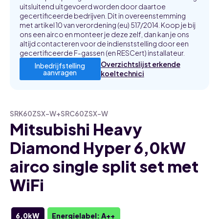
uitsluitend uitgevoerd worden door daartoe
gecertificeerde bedrijven. Dit in overeenstemming
met artikel 10 van verordening (eu) 517/2014. Koop je bij
ons een airco en monteer je deze zelf, dan kan je ons
altijd contacteren voor de indienststelling door een
gecertificeerde F-gassen (en RESCert) installateur.
Overzichtslijst erkende
Inbedrijfstelling
aanvragen
koeltechnici
SRK60ZSX-W+SRC60ZSX-W
Mitsubishi Heavy
Diamond Hyper 6,0kW
airco single split set met
WiFi
6,0kW
Energielabel: A++