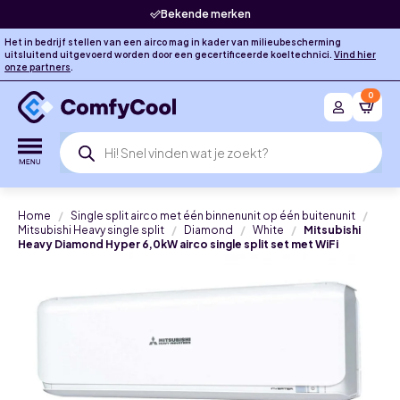
Bekende merken
Het in bedrijf stellen van een airco mag in kader van milieubescherming
uitsluitend uitgevoerd worden door een gecertificeerde koeltechnici.
Vind hier
onze partners
.
0
Producten
zoeken
Home
Single split airco met één binnenunit op één buitenunit
Mitsubishi Heavy single split
Diamond
White
Mitsubishi
Heavy Diamond Hyper 6,0kW airco single split set met WiFi