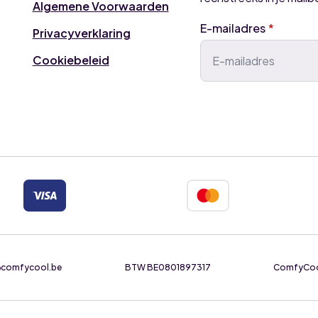
Algemene Voorwaarden
E-mailadres
*
Privacyverklaring
Cookiebeleid
e@comfycool.be
BTW BE0801897317
ComfyCool 