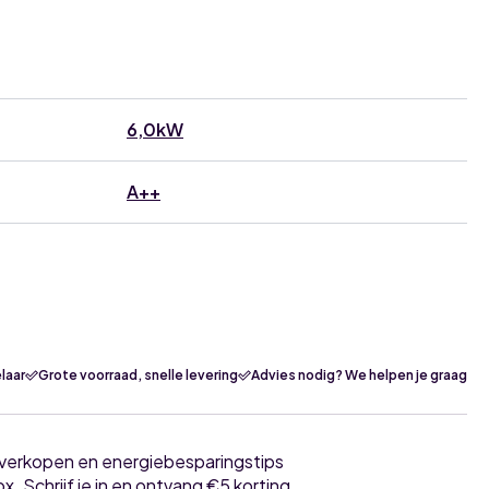
6,0kW
A++
laar
Grote voorraad, snelle levering
Advies nodig? We helpen je graag
tverkopen en energiebesparingstips
ox. Schrijf je in en ontvang €5 korting.