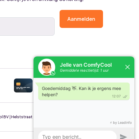
Aanmelden
BV | Helststraat 49/4, 2630 Aartselaar | België