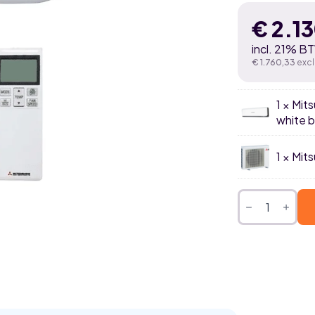
€
2.1
incl. 21% B
€
1.760,33
excl
1 × Mit
white b
1 × Mit
Mitsubishi
Heavy
Diamond
Hyper
6,0kW
airco
black-
white
single
split
set