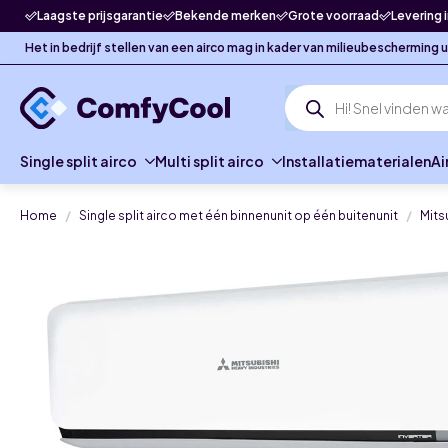
Laagste prijsgarantie
Bekende merken
Grote voorraad
Levering 
Het in bedrijf stellen van een airco mag in kader van milieubescherming
Producten
zoeken
Single split airco
Multi split airco
Installatiematerialen
Ai
Home
Single split airco met één binnenunit op één buitenunit
Mits