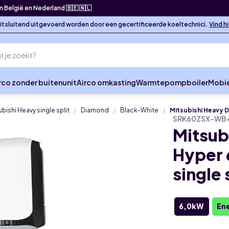
in België en Nederland 🇧🇪 🇳🇱
 uitsluitend uitgevoerd worden door een gecertificeerde koeltechnici.
Vind h
rco zonder buitenunit
Airco omkasting
Warmtepompboiler
Mobie
ubishi Heavy single split
Diamond
Black-White
Mitsubishi Heavy D
SRK60ZSX-WB
Mitsub
Hyper 
single 
6,0kW
Ene