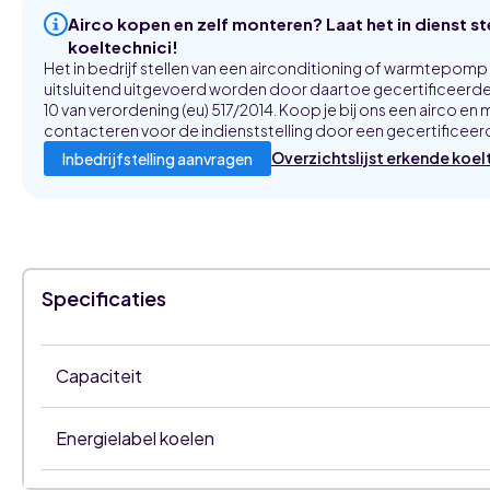
Airco kopen en zelf monteren? Laat het in dienst s
koeltechnici!
Het in bedrijf stellen van een airconditioning of warmtepom
uitsluitend uitgevoerd worden door daartoe gecertificeerde 
10 van verordening (eu) 517/2014. Koop je bij ons een airco en m
contacteren voor de indienststelling door een gecertificeerd
Overzichtslijst erkende koel
Inbedrijfstelling aanvragen
Specificaties
Capaciteit
Energielabel koelen