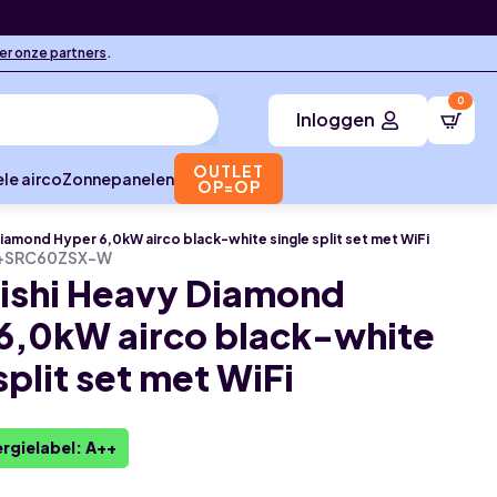
ier onze partners
.
0
Inloggen
OUTLET
le airco
Zonnepanelen
OP=OP
iamond Hyper 6,0kW airco black-white single split set met WiFi
+SRC60ZSX-W
ishi Heavy Diamond
6,0kW airco black-white
split set met WiFi
rgielabel: A++