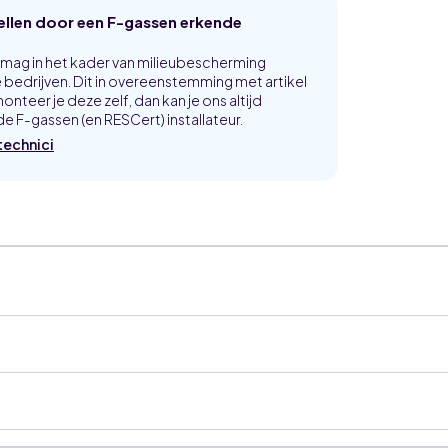
met
WiFi
tellen door een F-gassen erkende
aantal
p mag in het kader van milieubescherming
bedrijven. Dit in overeenstemming met artikel
onteer je deze zelf, dan kan je ons altijd
e F-gassen (en RESCert) installateur.
technici