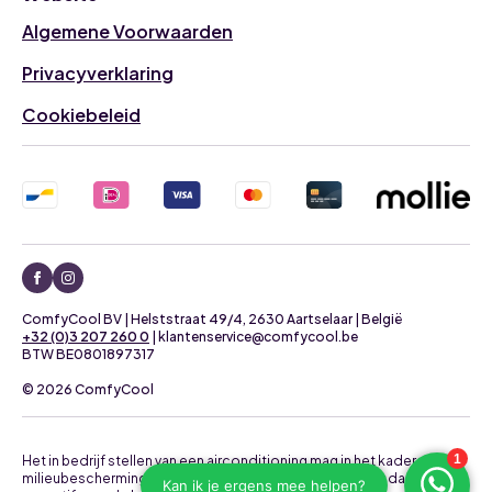
Algemene Voorwaarden
Privacyverklaring
Cookiebeleid
ComfyCool BV | Helststraat 49/4, 2630 Aartselaar | België
+32 (0)3 207 260 0
| klantenservice@comfycool.be
BTW BE0801897317
© 2026 ComfyCool
Het in bedrijf stellen van een airconditioning mag in het kader van
milieubescherming uitsluitend uitgevoerd worden door daartoe