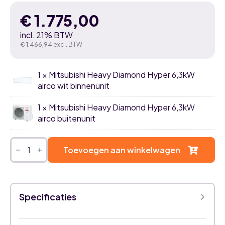
€
1.775,00
incl. 21% BTW
€
1.466,94
excl. BTW
1 × Mitsubishi Heavy Diamond Hyper 6,3kW
airco wit binnenunit
1 × Mitsubishi Heavy Diamond Hyper 6,3kW
airco buitenunit
Mitsubishi
Heavy
Toevoegen aan winkelwagen
Diamond
Hyper
6,3kW
airco
single
Specificaties
split
set
aantal