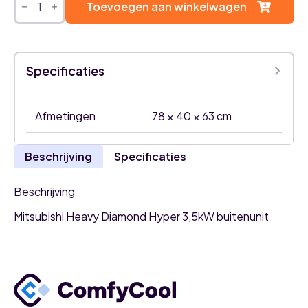
Heavy
Toevoegen aan winkelwagen
Diamond
Hyper
3,5kW
airco
buitenunit
Specificaties
aantal
Afmetingen
78 × 40 × 63 cm
Beschrijving
Specificaties
Beschrijving
Mitsubishi Heavy Diamond Hyper 3,5kW buitenunit