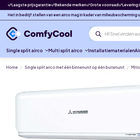
Laagste prijsgarantie
Bekende merken
Grote voorraad
Levering 
Het in bedrijf stellen van een airco mag in kader van milieubescherming
Producten
zoeken
Single split airco
Multi split airco
Installatiematerialen
Ai
Home
Single split airco met één binnenunit op één buitenunit
Mits