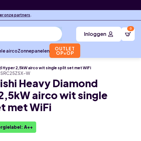
ier onze partners
.
0
Inloggen
OUTLET
le airco
Zonnepanelen
OP=OP
Hyper 2,5kW airco wit single split set met WiFi
+SRC25ZSX-W
ishi Heavy Diamond
2,5kW airco wit single
et met WiFi
rgielabel: A++