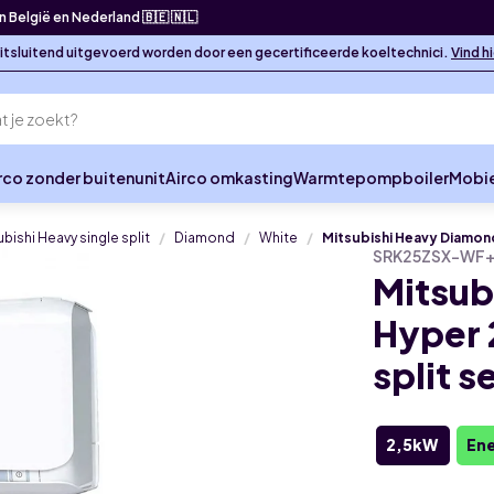
in België en Nederland 🇧🇪 🇳🇱
 uitsluitend uitgevoerd worden door een gecertificeerde koeltechnici.
Vind h
rco zonder buitenunit
Airco omkasting
Warmtepompboiler
Mobie
ubishi Heavy single split
Diamond
White
Mitsubishi Heavy Diamond 
SRK25ZSX-WF
Mitsub
Hyper 
split s
2,5kW
Ene