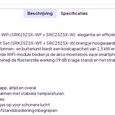
Beschrijving
Specificaties
+ WiFi (SRK25ZSX-WF + SRC25ZSX-W): elegantie en efficiënt
lit Set (SRK25ZSX-WF + SRC25ZSX-W) breng je hoogwaardig 
binnen- en buitenunit biedt een koelcapaciteit van 2,5 kW e
wde WiFi-module bedien je de airco moeiteloos via je smartp
rwijl de fluisterstille werking (19 dB in lage stand) en het st
p, altijd en overal.
warmen met stabiele temperaturen.
tes.
tjes op voor schonere lucht.
 afstandsbediening inbegrepen.