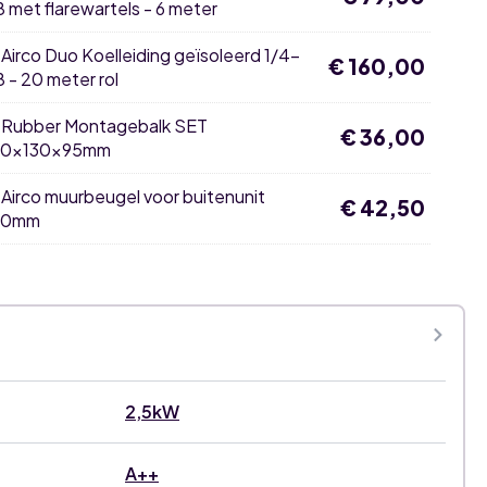
8 met flarewartels - 6 meter
×
Airco Duo Koelleiding geïsoleerd 1/4-
€
160,00
8 - 20 meter rol
×
Rubber Montagebalk SET
€
36,00
0x130x95mm
k
5mm
×
Airco muurbeugel voor buitenunit
€
42,50
00mm
2,5kW
A++