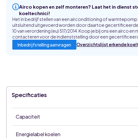
Airco kopen en zelf monteren? Laat het in dienst s
koeltechnici!
Het in bedrijf stellen van een airconditioning of warmtepom
uitsluitend uitgevoerd worden door daartoe gecertificeerde 
10 van verordening (eu) 517/2014. Koop je bij ons een airco en m
contacteren voor de indienststelling door een gecertificeerd
Overzichtslijst erkende koel
Inbedrijfstelling aanvragen
Specificaties
Capaciteit
Energielabel koelen