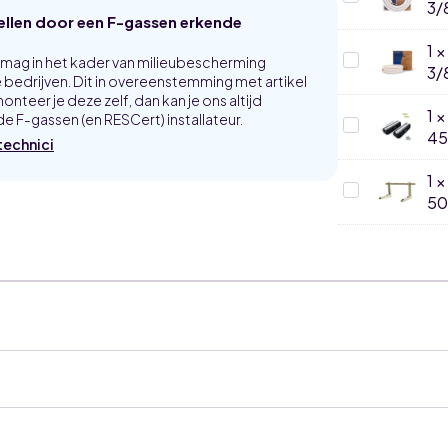
3/
3/8
aantal
Duo
tellen door een F-gassen erkende
met
Koelleiding
flarewartels
geïsoleerd
1
-
1/4-
Airco
p mag in het kader van milieubescherming
4
3/
3/8
Duo
bedrijven. Dit in overeenstemming met artikel
meter
met
Koelleiding
onteer je deze zelf, dan kan je ons altijd
flarewartels
geïsoleerd
1
e F-gassen (en RESCert) installateur.
-
1/4-
Rubber
6
45
3/8
Montagebal
technici
meter
-
SET
20
450x130x9
1
meter
Airco
rol
5
muurbeugel
voor
buitenunit
500mm