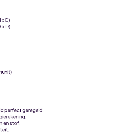
 x D)
 x D)
nunit)
tijd perfect geregeld.
gierekening.
n en stof.
teit.