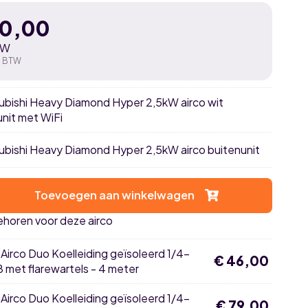
70,00
TW
. BTW
subishi Heavy Diamond Hyper 2,5kW airco wit
nit met WiFi
subishi Heavy Diamond Hyper 2,5kW airco buitenunit
Toevoegen aan winkelwagen
ehoren voor deze airco
×
Airco Duo Koelleiding geïsoleerd 1/4-
€
46,00
8 met flarewartels - 4 meter
×
Airco Duo Koelleiding geïsoleerd 1/4-
€
79,00