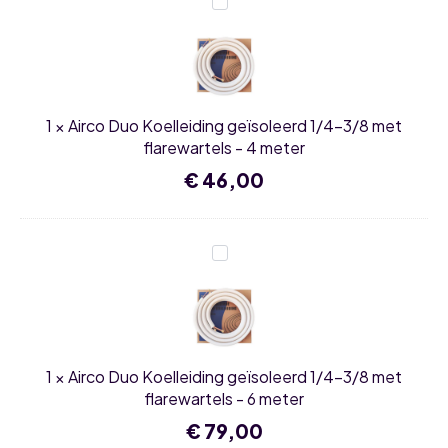
Airco
split
Duo
set
Koelleiding
met
geïsoleerd
WiFi
1/4-
aantal
3/8
met
flarewartels
1
×
Airco Duo Koelleiding geïsoleerd 1/4-3/8 met
-
4
flarewartels - 4 meter
meter
€
46,00
Airco
Duo
Koelleiding
geïsoleerd
1/4-
3/8
met
flarewartels
1
×
Airco Duo Koelleiding geïsoleerd 1/4-3/8 met
-
6
flarewartels - 6 meter
meter
€
79,00