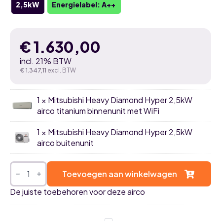
2,5kW
Energielabel: A++
€
1.630,00
incl. 21% BTW
€
1.347,11
excl. BTW
1 × Mitsubishi Heavy Diamond Hyper 2,5kW
airco titanium binnenunit met WiFi
1 × Mitsubishi Heavy Diamond Hyper 2,5kW
airco buitenunit
Mitsubishi
Heavy
Toevoegen aan winkelwagen
Diamond
Hyper
De juiste toebehoren voor deze airco
2,5kW
airco
titanium
single