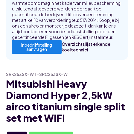
warmtepomp mag in het kader van milieubescherming
uitsluitend uitgevoerd worden door daartoe
gecertificeerde bedrijven. Dit in overeenstemming
met artikel 10 van verordening (eu) 517/2014. Koop je bij
ons een airco en monteer je deze zelf, dan kan je ons
altijd contacteren voor de indienststelling door een
gecertificeerde F-gassen (en RESCert) installateur.
Overzichtslijst erkende
Inbedrijfstelling
aanvragen
koeltechnici
SRK25ZSX-WT+SRC25ZSX-W
Mitsubishi Heavy
Diamond Hyper 2,5kW
airco titanium single split
set met WiFi