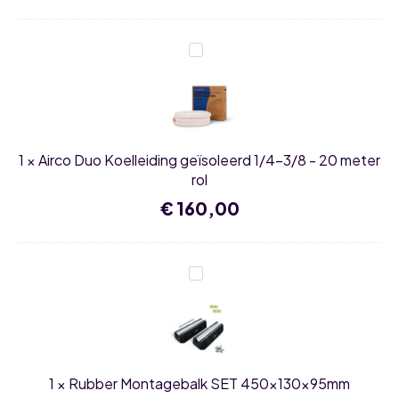
Airco
Duo
Koelleiding
geïsoleerd
1/4-
3/8
-
20
1
×
Airco Duo Koelleiding geïsoleerd 1/4-3/8 - 20 meter
meter
rol
rol
€
160,00
Rubber
Montagebalk
SET
450x130x95mm
1
×
Rubber Montagebalk SET 450x130x95mm