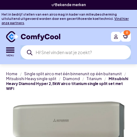
Bekende merken
Het in bedrijf stellen van een airco mag in kader van milieubescherming
uitsluitend uitgevoerd worden door een gecertificeerde koeltechnici.
Vind hier
onze partners
.
0
Producten
zoeken
Home
Single split airco met één binnenunit op één buitenunit
Mitsubishi Heavy single split
Diamond
Titanium
Mitsubishi
Heavy Diamond Hyper 2,5kW airco titanium single split set met
WiFi