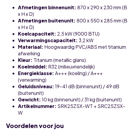
Afmetingen binnenunit:
870 x 290 x 230 mm (B
x H x D)
Afmetingen buitenunit:
800 x 550 x 285 mm (B
x H x D)
Koelcapaciteit:
2,5 kW (9000 BTU)
Verwarmingscapaciteit:
3,2 kW
Materiaal:
Hoogwaardig PVC/ABS met titanium
afwerking
Kleur:
Titanium (metallic glans)
Koelmiddel:
R32 (milieuvriendelijk)
Energieklasse:
A+++ (koeling) / A+++
(verwarming)
Geluidsniveau:
19-41 dB (binnenunit) / 49 dB
(buitenunit)
Gewicht:
10 kg (binnenunit) / 31 kg (buitenunit)
Artikelnummer:
SRK25ZSX-WT + SRC25ZSX-
W
Voordelen voor jou