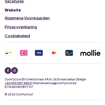
Vacatures
Website
Algemene Voorwaarden
Privacyverklaring
Cookiebeleid
ComfyCool BV | Helststraat 49/4, 2630 Aartselaar | België
+32 (0)3 207 260 0
| klantenservice@comfycool.be
BTW BE0801897317
© 2026 ComfyCool