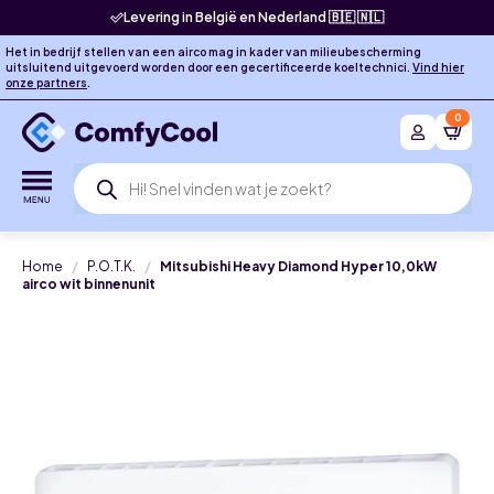
Levering in België en Nederland 🇧🇪 🇳🇱
Het in bedrijf stellen van een airco mag in kader van milieubescherming
uitsluitend uitgevoerd worden door een gecertificeerde koeltechnici.
Vind hier
onze partners
.
0
Producten
zoeken
Home
P.O.T.K.
Mitsubishi Heavy Diamond Hyper 10,0kW
airco wit binnenunit