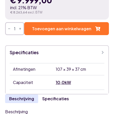
€
9.999,00
incl. 21% BTW
€
8.263,64
excl. BTW
Mitsubishi
Heavy
Toevoegen aan winkelwagen
Diamond
Hyper
10,0kW
airco
wit
Specificaties
binnenunit
aantal
Afmetingen
107 × 39 × 37 cm
Capaciteit
10,0kW
Beschrijving
Specificaties
Beschrijving