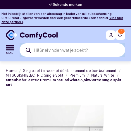
Bekende merken
Het in bedrijf stellen van een airco mag in kader van milieubescherming
uitsluitend uitgevoerd worden door een gecertificeerde koeltechnici.
Vind hier
onze partners
.
0
Producten
zoeken
Home
Single split airco met één binnenunit op één buitenunit
MITSUBISHI ELECTRIC Single Split
Premium
Natural White
Mitsubishi Electric Premium natural white 3,5kW airco single split
set