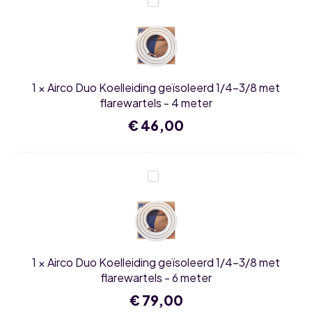
Airco
split
Duo
set
Koelleiding
aantal
geïsoleerd
1/4-
3/8
met
flarewartels
1
×
Airco Duo Koelleiding geïsoleerd 1/4-3/8 met
-
4
flarewartels - 4 meter
meter
€
46,00
Airco
Duo
Koelleiding
geïsoleerd
1/4-
3/8
met
flarewartels
1
×
Airco Duo Koelleiding geïsoleerd 1/4-3/8 met
-
6
flarewartels - 6 meter
meter
€
79,00