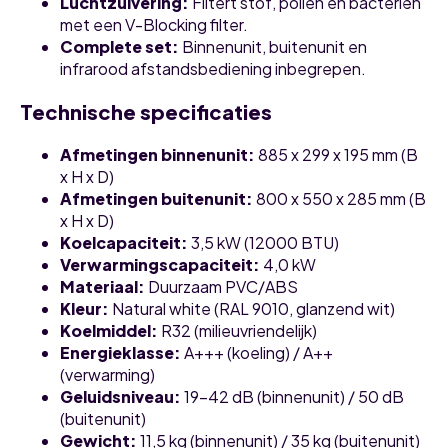
Luchtzuivering
:
Filtert stof, pollen en bacteriën
met een V-Blocking filter.
Complete set
:
Binnenunit, buitenunit en
infrarood afstandsbediening inbegrepen.
Technische specificaties
Afmetingen binnenunit
:
885 x 299 x 195 mm (B
x H x D)
Afmetingen buitenunit
:
800 x 550 x 285 mm (B
x H x D)
Koelcapaciteit
:
3,5 kW (12000 BTU)
Verwarmingscapaciteit
:
4,0 kW
Materiaal
:
Duurzaam PVC/ABS
Kleur
:
Natural white (RAL 9010, glanzend wit)
Koelmiddel
:
R32 (milieuvriendelijk)
Energieklasse
:
A+++ (koeling) / A++
(verwarming)
Geluidsniveau
:
19-42 dB (binnenunit) / 50 dB
(buitenunit)
Gewicht
:
11,5 kg (binnenunit) / 35 kg (buitenunit)