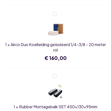
Airco
Duo
Koelleiding
geïsoleerd
1/4-
3/8
-
20
1
×
Airco Duo Koelleiding geïsoleerd 1/4-3/8 - 20 meter
meter
rol
rol
€
160,00
Rubber
Montagebalk
SET
450x130x95mm
1
×
Rubber Montagebalk SET 450x130x95mm