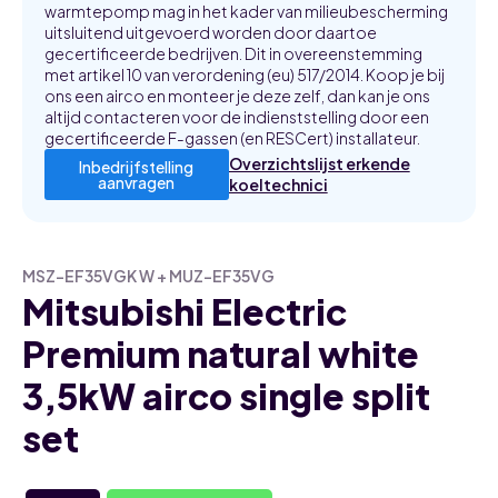
warmtepomp mag in het kader van milieubescherming
uitsluitend uitgevoerd worden door daartoe
gecertificeerde bedrijven. Dit in overeenstemming
met artikel 10 van verordening (eu) 517/2014. Koop je bij
ons een airco en monteer je deze zelf, dan kan je ons
altijd contacteren voor de indienststelling door een
gecertificeerde F-gassen (en RESCert) installateur.
Overzichtslijst erkende
Inbedrijfstelling
aanvragen
koeltechnici
MSZ-EF35VGK W + MUZ-EF35VG
Mitsubishi Electric
Premium natural white
3,5kW airco single split
set