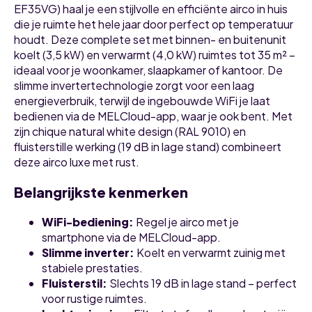
EF35VG) haal je een stijlvolle en efficiënte airco in huis
die je ruimte het hele jaar door perfect op temperatuur
houdt. Deze complete set met binnen- en buitenunit
koelt (3,5 kW) en verwarmt (4,0 kW) ruimtes tot 35 m² –
ideaal voor je woonkamer, slaapkamer of kantoor. De
slimme invertertechnologie zorgt voor een laag
energieverbruik, terwijl de ingebouwde WiFi je laat
bedienen via de MELCloud-app, waar je ook bent. Met
zijn chique natural white design (RAL 9010) en
fluisterstille werking (19 dB in lage stand) combineert
deze airco luxe met rust.
Belangrijkste kenmerken
WiFi-bediening
:
Regel je airco met je
smartphone via de MELCloud-app.
Slimme inverter
:
Koelt en verwarmt zuinig met
stabiele prestaties.
Fluisterstil
:
Slechts 19 dB in lage stand – perfect
voor rustige ruimtes.