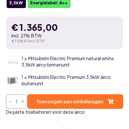
3,5kW
Energielabel: A++
€
1.365,00
incl. 21% BTW
€
1.128,10
excl. BTW
1 × Mitsubishi Electric Premium natural white
3,5kW airco binnenunit
1 × Mitsubishi Electric Premium 3,5kW airco
buitenunit
Mitsubishi
Electric
Toevoegen aan winkelwagen
Premium
natural
De juiste toebehoren voor deze airco
white
3,5kW
airco
single