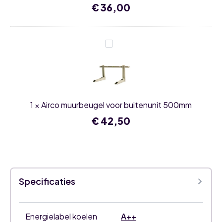
€
36,00
Airco
muurbeugel
voor
buitenunit
500mm
1
×
Airco muurbeugel voor buitenunit 500mm
€
42,50
Specificaties
Energielabel koelen
A++