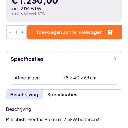
€
1.230,00
incl. 21% BTW
€
1.016,53
excl. BTW
Mitsubishi
Electric
Toevoegen aan winkelwagen
Premium
2,5kW
airco
buitenunit
aantal
Specificaties
Afmetingen
78 × 40 × 63 cm
Beschrijving
Specificaties
Beschrijving
Mitsubishi Electric Premium 2,5kW buitenunit