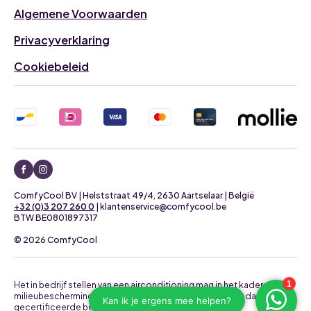
Algemene Voorwaarden
Privacyverklaring
Cookiebeleid
ComfyCool BV | Helststraat 49/4, 2630 Aartselaar | België
+32 (0)3 207 260 0
| klantenservice@comfycool.be
BTW BE0801897317
© 2026 ComfyCool
Het in bedrijf stellen van een airconditioning mag in het kader van
milieubescherming uitsluitend uitgevoerd worden door daartoe
gecertificeerde bedrijven.
Neem contact op voor een