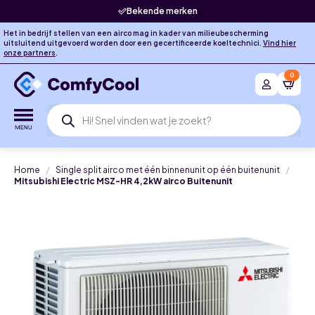
Bekende merken
Het in bedrijf stellen van een airco mag in kader van milieubescherming
uitsluitend uitgevoerd worden door een gecertificeerde koeltechnici.
Vind hier
onze partners
.
0
Producten
zoeken
Home
Single split airco met één binnenunit op één buitenunit
Mitsubishi Electric MSZ-HR 4,2kW airco Buitenunit