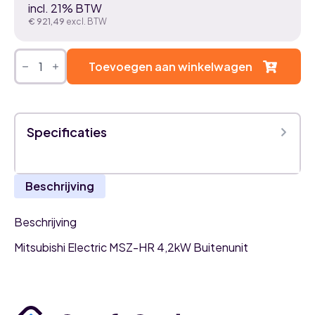
incl. 21% BTW
€
921,49
excl. BTW
Mitsubishi
Electric
Toevoegen aan winkelwagen
MSZ-
HR
4,2kW
airco
Buitenunit
Specificaties
aantal
Beschrijving
Beschrijving
Mitsubishi Electric MSZ-HR 4,2kW Buitenunit