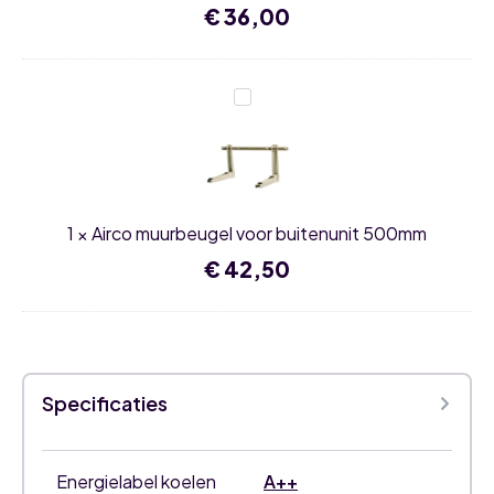
€
36,00
Airco
muurbeugel
voor
buitenunit
500mm
1
×
Airco muurbeugel voor buitenunit 500mm
€
42,50
Specificaties
Energielabel koelen
A++