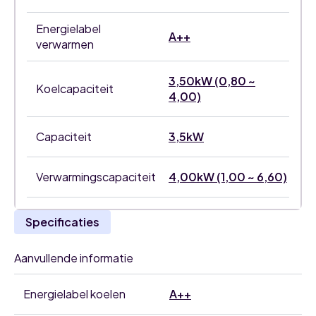
Energielabel
A++
verwarmen
3,50kW (0,80 ~
Koelcapaciteit
4,00)
Capaciteit
3,5kW
Verwarmingscapaciteit
4,00kW (1,00 ~ 6,60)
Specificaties
Aanvullende informatie
Energielabel koelen
A++