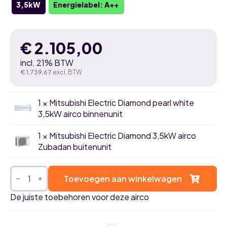
3,5kW
Energielabel: A++
€
2.105,00
incl. 21% BTW
€
1.739,67
excl. BTW
1 × Mitsubishi Electric Diamond pearl white
3,5kW airco binnenunit
1 × Mitsubishi Electric Diamond 3,5kW airco
Zubadan buitenunit
Mitsubishi
Electric
Toevoegen aan winkelwagen
Diamond
pearl
De juiste toebehoren voor deze airco
white
3,5kW
airco
Zubadan