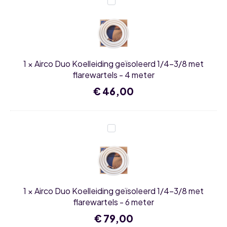
Airco
single
Duo
split
Koelleiding
set
geïsoleerd
aantal
1/4-
3/8
met
flarewartels
1
×
Airco Duo Koelleiding geïsoleerd 1/4-3/8 met
-
4
flarewartels - 4 meter
meter
€
46,00
Airco
Duo
Koelleiding
geïsoleerd
1/4-
3/8
met
flarewartels
1
×
Airco Duo Koelleiding geïsoleerd 1/4-3/8 met
-
6
flarewartels - 6 meter
meter
€
79,00