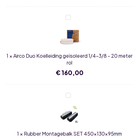
Airco
Duo
Koelleiding
geïsoleerd
1/4-
3/8
-
20
1
×
Airco Duo Koelleiding geïsoleerd 1/4-3/8 - 20 meter
meter
rol
rol
€
160,00
Rubber
Montagebalk
SET
450x130x95mm
1
×
Rubber Montagebalk SET 450x130x95mm