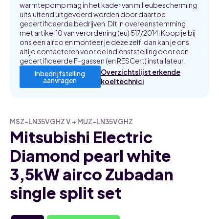
warmtepomp mag in het kader van milieubescherming
uitsluitend uitgevoerd worden door daartoe
gecertificeerde bedrijven. Dit in overeenstemming
met artikel 10 van verordening (eu) 517/2014. Koop je bij
ons een airco en monteer je deze zelf, dan kan je ons
altijd contacteren voor de indienststelling door een
gecertificeerde F-gassen (en RESCert) installateur.
Overzichtslijst erkende
Inbedrijfstelling
aanvragen
koeltechnici
MSZ-LN35VGHZ V + MUZ-LN35VGHZ
Mitsubishi Electric
Diamond pearl white
3,5kW airco Zubadan
single split set