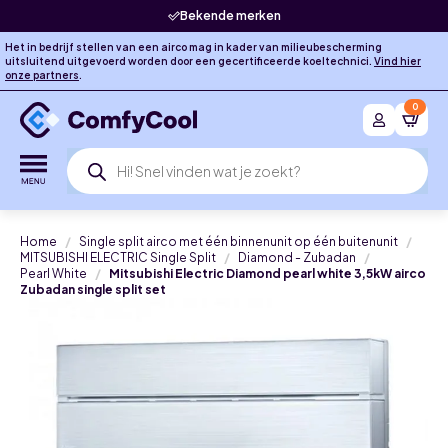
Bekende merken
Het in bedrijf stellen van een airco mag in kader van milieubescherming
uitsluitend uitgevoerd worden door een gecertificeerde koeltechnici.
Vind hier
onze partners
.
0
Producten
zoeken
Home
Single split airco met één binnenunit op één buitenunit
MITSUBISHI ELECTRIC Single Split
Diamond - Zubadan
Pearl White
Mitsubishi Electric Diamond pearl white 3,5kW airco
Zubadan single split set