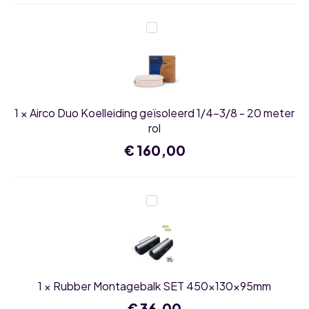
Airco
Duo
Koelleiding
geïsoleerd
1/4-
3/8
-
20
1
×
Airco Duo Koelleiding geïsoleerd 1/4-3/8 - 20 meter
meter
rol
rol
€
160,00
Rubber
Montagebalk
SET
450x130x95mm
1
×
Rubber Montagebalk SET 450x130x95mm
€
36,00