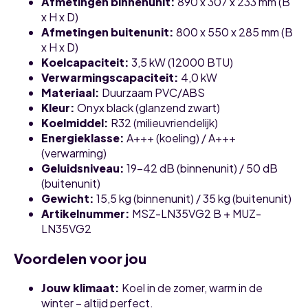
Afmetingen binnenunit
:
890 x 307 x 233 mm (B
x H x D)
Afmetingen buitenunit
:
800 x 550 x 285 mm (B
x H x D)
Koelcapaciteit
:
3,5 kW (12000 BTU)
Verwarmingscapaciteit
:
4,0 kW
Materiaal
:
Duurzaam PVC/ABS
Kleur
:
Onyx black (glanzend zwart)
Koelmiddel
:
R32 (milieuvriendelijk)
Energieklasse
:
A+++ (koeling) / A+++
(verwarming)
Geluidsniveau
:
19-42 dB (binnenunit) / 50 dB
(buitenunit)
Gewicht
:
15,5 kg (binnenunit) / 35 kg (buitenunit)
Artikelnummer
:
MSZ-LN35VG2 B + MUZ-
LN35VG2
Voordelen voor jou
Jouw klimaat
:
Koel in de zomer, warm in de
winter – altijd perfect.