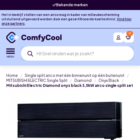
Bekende merken
Het in bedrijf stellen van een airco mag in kader van milieubescherming
uitsluitend uitgevoerd worden door een gecertificeerde koeltechnici.
Vind hier
onze partners
.
0
Producten
zoeken
Home
Single split airco met één binnenunit op één buitenunit
MITSUBISHI ELECTRIC Single Split
Diamond
Onyx Black
Mitsubishi Electric Diamond onyx black 3,5kW airco single split set