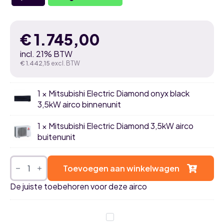
€
1.745,00
incl. 21% BTW
€
1.442,15
excl. BTW
1 × Mitsubishi Electric Diamond onyx black
3,5kW airco binnenunit
1 × Mitsubishi Electric Diamond 3,5kW airco
buitenunit
Mitsubishi
Electric
Toevoegen aan winkelwagen
Diamond
onyx
De juiste toebehoren voor deze airco
black
3,5kW
airco
single
Airco
split