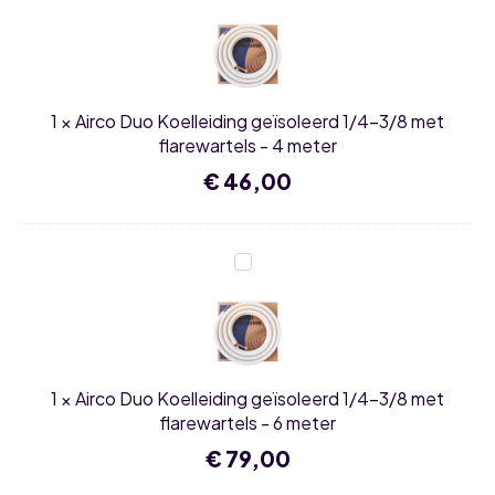
Duo
set
Koelleiding
aantal
geïsoleerd
1/4-
3/8
met
flarewartels
1
×
Airco Duo Koelleiding geïsoleerd 1/4-3/8 met
-
4
flarewartels - 4 meter
meter
€
46,00
Airco
Duo
Koelleiding
geïsoleerd
1/4-
3/8
met
flarewartels
1
×
Airco Duo Koelleiding geïsoleerd 1/4-3/8 met
-
6
flarewartels - 6 meter
meter
€
79,00