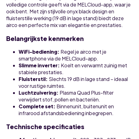
volledige controle geeft via de MELCloud-app, waar je
ook bent. Met zijn stijlvolle onyx black design en
fluisterstille werking (19 dB in lage stand) biedt deze
airco een perfecte mix van elegantie en prestaties.
Belangrijkste kenmerken
WiFi-bediening
:
Regel je airco met je
smartphone via de MELCloud-app.
Slimme inverter
:
Koelt en verwarmt zuinig met
stabiele prestaties.
Fluisterstil
:
Slechts 19 dB in lage stand – ideaal
voor rustige ruimtes.
Luchtzuivering
:
Plasma Quad Plus-filter
verwijdert stof, pollen en bacteriën.
Complete set
:
Binnenunit, buitenunit en
infrarood afstandsbediening inbegrepen.
Technische specificaties