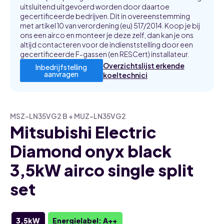
uitsluitend uitgevoerd worden door daartoe
gecertificeerde bedrijven. Dit in overeenstemming
met artikel 10 van verordening (eu) 517/2014. Koop je bij
ons een airco en monteer je deze zelf, dan kan je ons
altijd contacteren voor de indienststelling door een
gecertificeerde F-gassen (en RESCert) installateur.
Overzichtslijst erkende
Inbedrijfstelling
aanvragen
koeltechnici
MSZ-LN35VG2 B + MUZ-LN35VG2
Mitsubishi Electric
Diamond onyx black
3,5kW airco single split
set
3,5kW
Energielabel: A++