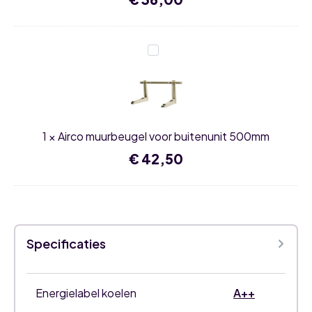
Airco
muurbeugel
voor
buitenunit
500mm
1
×
Airco muurbeugel voor buitenunit 500mm
€
42,50
Specificaties
Energielabel koelen
A++